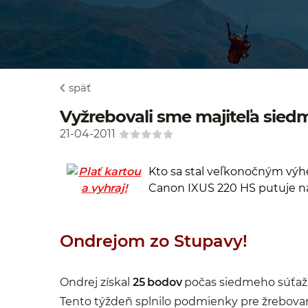
späť
Vyžrebovali sme majiteľa sie
21-04-2011
Kto sa stal veľkonočným vý
Canon IXUS 220 HS putuje na Z
Ondrejom zo Stupavy!
Ondrej získal
25 bodov
počas siedmeho súťažn
Tento týždeň splnilo podmienky pre žrebova