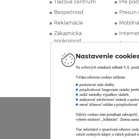
Tlačové centrum
Pre pod
Bezpečnosť
Presun 
Reklamácie
Mobilná
Zákaznícka
Interne
spokojnosť
Špeciál