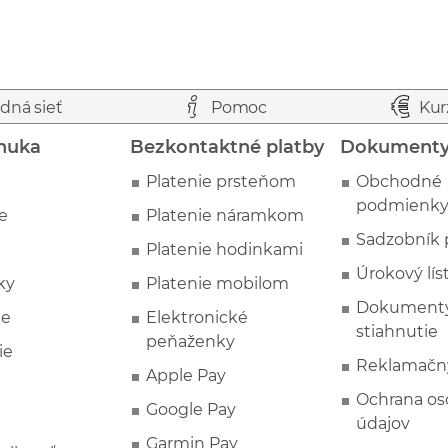
dná sieť
Pomoc
Kur
nuka
Bezkontaktné platby
Dokument
Platenie prsteňom
Obchodné
podmienk
e
Platenie náramkom
Sadzobník 
Platenie hodinkami
Úrokový lís
ky
Platenie mobilom
Dokumenty
ie
Elektronické
stiahnutie
peňaženky
ie
Reklamačn
Apple Pay
Ochrana o
Google Pay
údajov
Garmin Pay