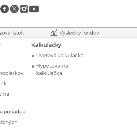
Znajdź nas na facebooku
Znajdź nas na twitterze
Znajdź nas na instagramie
Znajdź nas na youtube
zový lístok
Výsledky fondov
y
Kalkulačky
Úverová kalkulačka
y
Hypotekárna
poplatkov
kalkulačka
tok
 na
ý poriadok
sobných