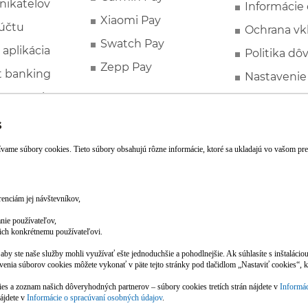
nikateľov
Informácie
Xiaomi Pay
účtu
Ochrana vk
Swatch Pay
 aplikácia
Politika dô
Zepp Pay
t banking
Nastavenie
ne ponuky
Spotrebite
rozhodcovs
FATCA a C
Založte si účet pohodlne z mobilu