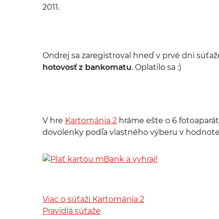
2011.
Ondrej sa zaregistroval hneď v prvé dni súť
hotovosť z bankomatu
. Oplatilo sa :)
V hre
Kartománia 2
hráme ešte o 6 fotoaparát
dovolenky podľa vlastného výberu v hodnot
Viac o súťaži Kartománia 2
Pravidlá súťaže