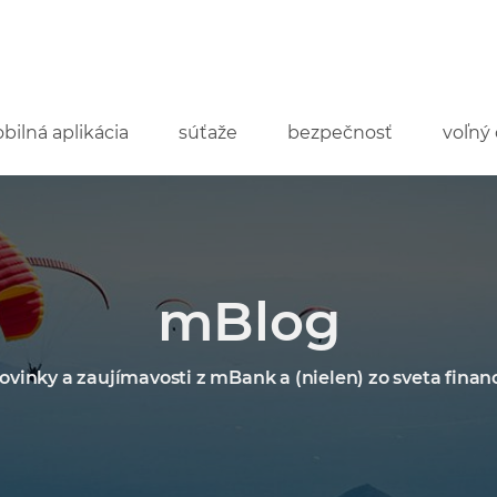
bilná aplikácia
súťaže
bezpečnosť
voľný 
mBlog
ovinky a zaujímavosti z mBank a (nielen) zo sveta financ