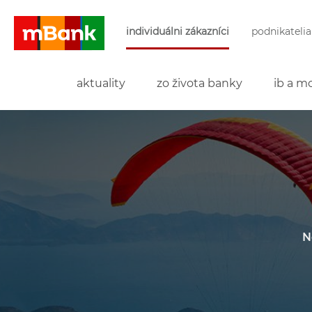
Preskočiť navigáciu a prejsť na obsah
individuálni zákazníci
podnikatelia
mBank
aktuality
zo života banky
ib a mo
N