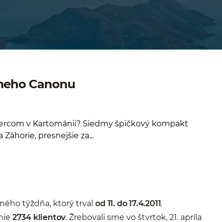
dmeho Canonu
hercom v Kartománii? Siedmy špičkový kompakt
áhorie, presnejšie za...
ého týždňa, ktorý trval
od 11. do 17.4.2011
.
nie
2734 klientov
. Žrebovali sme vo štvrtok, 21. apríla