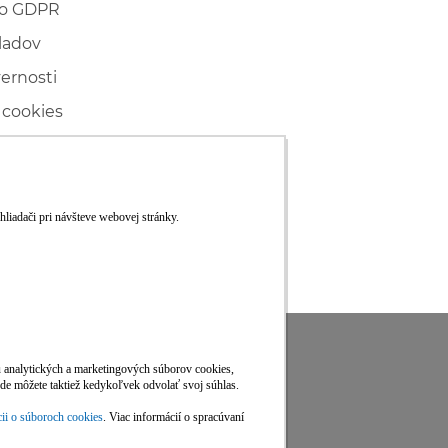
 o GDPR
ladov
vernosti
 cookies
ľské
ké konanie
RS
Viac informácií