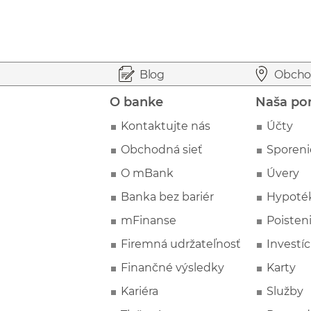
Prejsť na začiatok stránky
Preskočiť na začiatok obsahu
Blog
Obcho
O banke
Naša po
Kontaktujte nás
Účty
Obchodná sieť
Sporeni
O mBank
Úvery
Banka bez bariér
Hypoté
mFinanse
Poisten
Firemná udržateľnosť
Investíc
Finančné výsledky
Karty
Kariéra
Služby