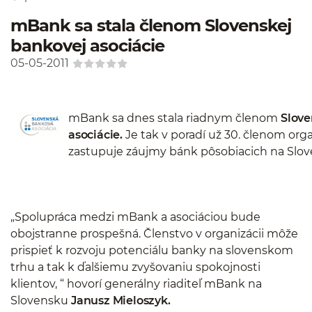
mBank sa stala členom Slovenskej
bankovej asociácie
05-05-2011
mBank sa dnes stala riadnym členom
Slove
asociácie.
Je tak v poradí už 30. členom orga
zastupuje záujmy bánk pôsobiacich na Slov
„Spolupráca medzi mBank a asociáciou bude
obojstranne prospešná. Členstvo v organizácii môže
prispieť k rozvoju potenciálu banky na slovenskom
trhu a tak k ďalšiemu zvyšovaniu spokojnosti
klientov, “ hovorí generálny riaditeľ mBank na
Slovensku
Janusz Mieloszyk.