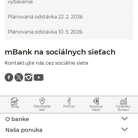
vybavenie
Plánovaná odstávka 22. 2. 2026
Plánovaná odstávka 10. 5. 2026
mBank na sociálnych sieťach
Kontaktujte nás cez sociálne siete
Znajdź nas na facebooku
Znajdź nas na twitterze
Znajdź nas na instagramie
Znajdź nas na youtube
Prejsť na začiatok stránky
Preskočiť na začiatok obsahu
Blog
Obchodná
Pomoc
Kurzový
Výsledky
sieť
lístok
fondov
O banke
Naša ponuka