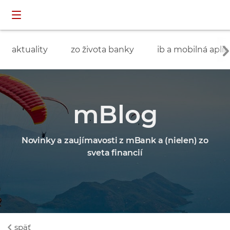
Preskočiť navigáciu a prejsť na obsah
INDIVIDUÁLNI
prihlásenie
ZÁKAZNÍCI
aktuality
zo života banky
ib a mobilná aplik
mBlog
Novinky a zaujímavosti z mBank a (nielen) zo
sveta financií
späť