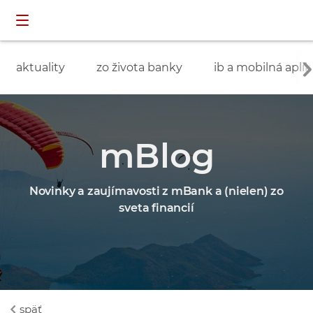
Preskočiť navigáciu a prejsť na obsah
INDIVIDUÁLNI
prihlásenie
ZÁKAZNÍCI
aktuality
zo života banky
ib a mobilná aplik
mBlog
Novinky a zaujímavosti z mBank a (nielen) zo
sveta financií
späť