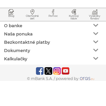
Prejsť na začiatok stránky
Preskočiť na začiatok obsahu
Blog
Obchodná
Pomoc
Kurzový
Výsledky
sieť
lístok
fondov
O banke
Naša ponuka
Bezkontaktné platby
Dokumenty
Kalkulačky
© mBank S.A. /
powered by