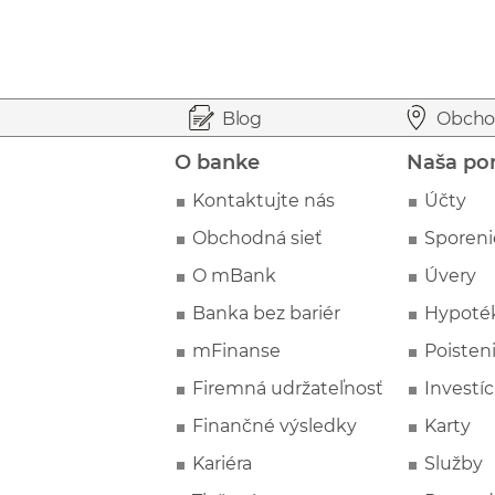
Prejsť na začiatok stránky
Preskočiť na začiatok obsahu
Blog
Obcho
O banke
Naša po
Kontaktujte nás
Účty
Obchodná sieť
Sporeni
O mBank
Úvery
Banka bez bariér
Hypoté
mFinanse
Poisten
Firemná udržateľnosť
Investíc
Finančné výsledky
Karty
Kariéra
Služby