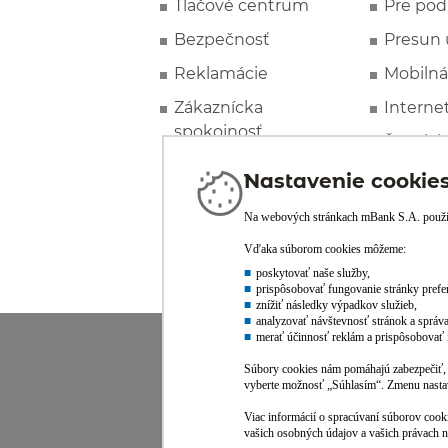
Tlačové centrum
Pre pod
Bezpečnosť
Presun 
Reklamácie
Mobilná
Zákaznícka
Interne
spokojnosť
Špeciál