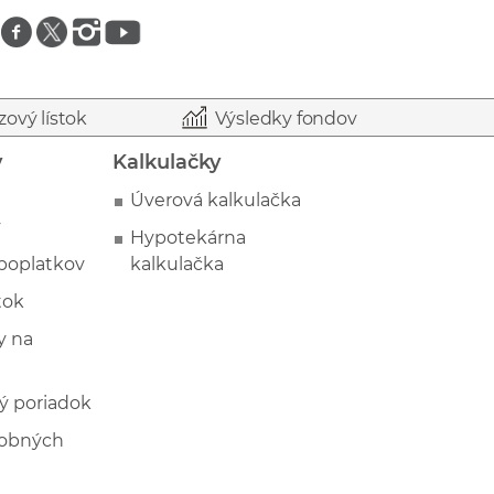
Znajdź nas na facebooku
Znajdź nas na twitterze
Znajdź nas na instagramie
Znajdź nas na youtube
zový lístok
Výsledky fondov
y
Kalkulačky
Úverová kalkulačka
y
Hypotekárna
poplatkov
kalkulačka
tok
 na
ý poriadok
sobných