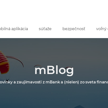
bilná aplikácia
súťaže
bezpečnosť
voľný 
mBlog
ovinky a zaujímavosti z mBank a (nielen) zo sveta financ