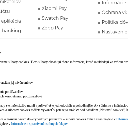
nikateľov
Informácie
Xiaomi Pay
účtu
Ochrana vk
Swatch Pay
 aplikácia
Politika dô
Zepp Pay
t banking
Nastavenie
ne ponuky
Spotrebite
rozhodcovs
FATCA a C
Založte si účet pohodlne z mobilu