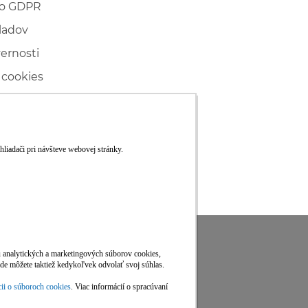
 o GDPR
ladov
vernosti
 cookies
ľské
ké konanie
RS
Viac informácií