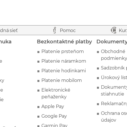
dná sieť
Pomoc
Kur
nuka
Bezkontaktné platby
Dokument
Platenie prsteňom
Obchodné
podmienk
e
Platenie náramkom
Sadzobník 
Platenie hodinkami
Úrokový lís
ky
Platenie mobilom
Dokumenty
ie
Elektronické
stiahnutie
peňaženky
ie
Reklamačn
Apple Pay
Ochrana o
Google Pay
údajov
Garmin Pay