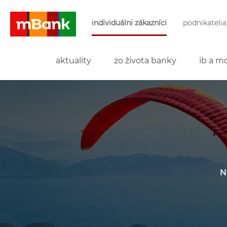
Preskočiť navigáciu a prejsť na obsah
individuálni zákazníci
podnikatelia
mBank
aktuality
zo života banky
ib a mo
N