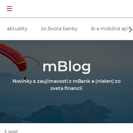
Preskočiť navigáciu a prejsť na obsah
INDIVIDUÁLNI
prihlásenie
ZÁKAZNÍCI
aktuality
zo života banky
ib a mobilná aplik
mBlog
Novinky a zaujímavosti z mBank a (nielen) zo
sveta financií
späť