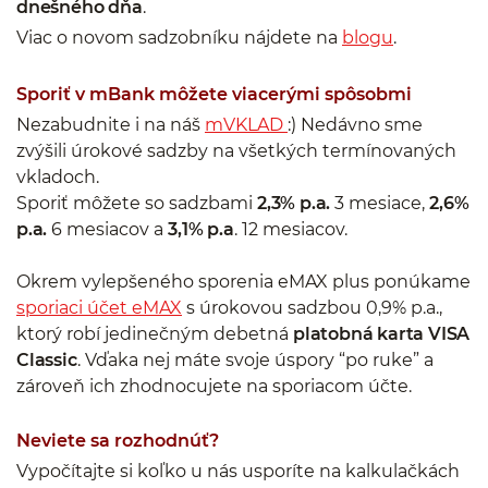
dnešného dňa
.
Viac o novom sadzobníku nájdete na
blogu
.
Sporiť v mBank môžete viacerými spôsobmi
Nezabudnite i na náš
mVKLAD
:) Nedávno sme
zvýšili úrokové sadzby na všetkých termínovaných
vkladoch.
Sporiť môžete so sadzbami
2,3% p.a.
3 mesiace,
2,6%
p.a.
6 mesiacov a
3,1% p.a
. 12 mesiacov.
Okrem vylepšeného sporenia eMAX plus ponúkame
sporiaci účet eMAX
s úrokovou sadzbou 0,9% p.a.,
ktorý robí jedinečným debetná
platobná karta VISA
Classic
. Vďaka nej máte svoje úspory “po ruke” a
zároveň ich zhodnocujete na sporiacom účte.
Neviete sa rozhodnúť?
Vypočítajte si koľko u nás usporíte na kalkulačkách