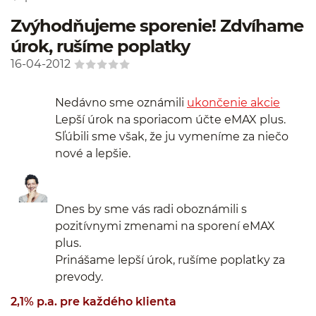
Zvýhodňujeme sporenie! Zdvíhame
úrok, rušíme poplatky
16-04-2012
Nedávno sme oznámili
ukončenie akcie
Lepší úrok na sporiacom účte eMAX plus.
Sľúbili sme však, že ju vymeníme za niečo
nové a lepšie.
Dnes by sme vás radi oboznámili s
pozitívnymi zmenami na sporení eMAX
plus.
Prinášame lepší úrok, rušíme poplatky za
prevody.
2,1% p.a. pre každého klienta