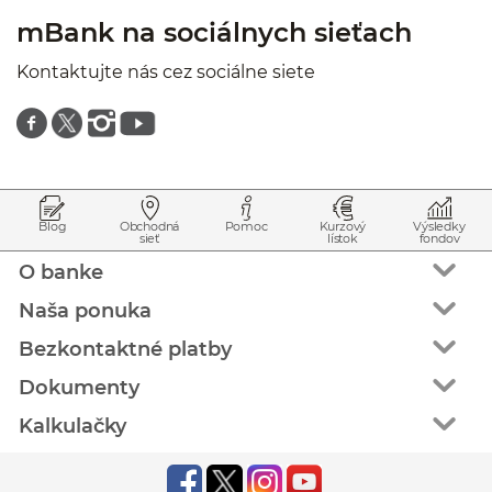
mBank na sociálnych sieťach
Kontaktujte nás cez sociálne siete
Znajdź nas na facebooku
Znajdź nas na twitterze
Znajdź nas na instagramie
Znajdź nas na youtube
Prejsť na začiatok stránky
Preskočiť na začiatok obsahu
Blog
Obchodná
Pomoc
Kurzový
Výsledky
sieť
lístok
fondov
O banke
Naša ponuka
Bezkontaktné platby
Dokumenty
Kalkulačky