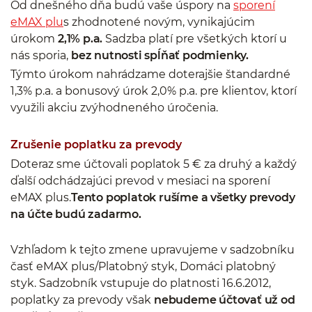
Od dnešného dňa budú vaše úspory na
sporení
eMAX plu
s zhodnotené novým, vynikajúcim
úrokom
2,1% p.a.
Sadzba platí pre všetkých ktorí u
nás sporia,
bez nutnosti spĺňať podmienky.
Týmto úrokom nahrádzame doterajšie štandardné
1,3% p.a. a bonusový úrok 2,0% p.a. pre klientov, ktorí
využili akciu zvýhodneného úročenia.
Zrušenie poplatku za prevody
Doteraz sme účtovali poplatok 5 € za druhý a každý
ďalší odchádzajúci prevod v mesiaci na sporení
eMAX plus.
Tento poplatok rušíme a všetky prevody
na účte budú zadarmo.
Vzhľadom k tejto zmene upravujeme v sadzobníku
časť eMAX plus/Platobný styk, Domáci platobný
styk. Sadzobník vstupuje do platnosti 16.6.2012,
poplatky za prevody však
nebudeme účtovať už od