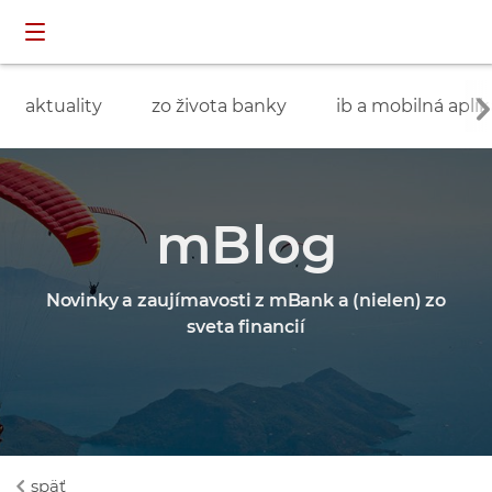
Preskočiť navigáciu a prejsť na obsah
INDIVIDUÁLNI
prihlásenie
ZÁKAZNÍCI
aktuality
zo života banky
ib a mobilná aplik
mBlog
Novinky a zaujímavosti z mBank a (nielen) zo
sveta financií
späť