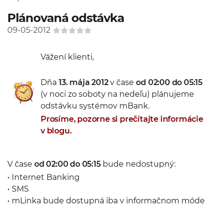
Plánovaná odstávka
09-05-2012
Vážení klienti,
Dňa
13. mája 2012
v čase
od 02:00 do 05:15
(v noci zo soboty na nedeľu) plánujeme
odstávku systémov mBank.
Prosíme, pozorne si prečítajte informácie
v blogu.
V čase
od 02:00 do 05:15
bude nedostupný:
• Internet Banking
• SMS
• mLinka bude dostupná iba v informačnom móde