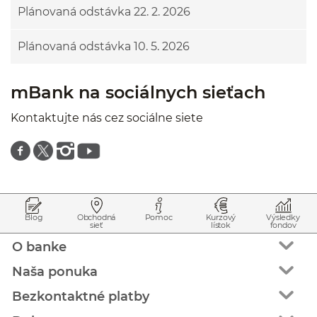
Plánovaná odstávka 22. 2. 2026
Plánovaná odstávka 10. 5. 2026
mBank na sociálnych sieťach
Kontaktujte nás cez sociálne siete
Znajdź nas na facebooku
Znajdź nas na twitterze
Znajdź nas na instagramie
Znajdź nas na youtube
Prejsť na začiatok stránky
Preskočiť na začiatok obsahu
Blog
Obchodná
Pomoc
Kurzový
Výsledky
sieť
lístok
fondov
O banke
Naša ponuka
Bezkontaktné platby