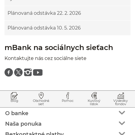
Plánovaná odstávka 22. 2. 2026
Plánovaná odstávka 10. 5. 2026
mBank na sociálnych sieťach
Kontaktujte nás cez sociálne siete
Znajdź nas na facebooku
Znajdź nas na twitterze
Znajdź nas na instagramie
Znajdź nas na youtube
Prejsť na začiatok stránky
Preskočiť na začiatok obsahu
Blog
Obchodná
Pomoc
Kurzový
Výsledky
sieť
lístok
fondov
O banke
Naša ponuka
Bezkontaktné platby