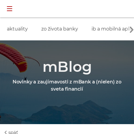
Preskočiť navigáciu a prejsť na obsah
INDIVIDUÁLNI
prihlásenie
ZÁKAZNÍCI
aktuality
zo života banky
ib a mobilná aplik
mBlog
Novinky a zaujímavosti z mBank a (nielen) zo
sveta financií
späť