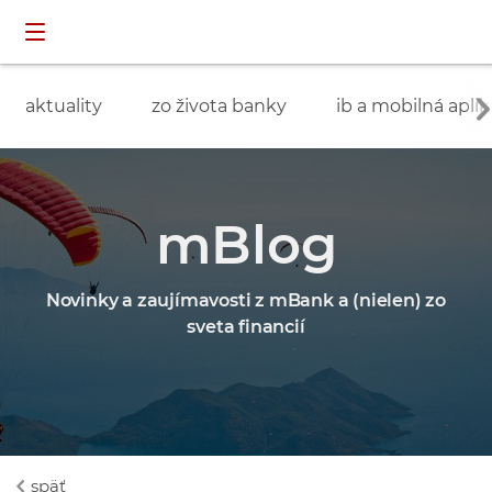
Preskočiť navigáciu a prejsť na obsah
INDIVIDUÁLNI
prihlásenie
ZÁKAZNÍCI
aktuality
zo života banky
ib a mobilná aplik
mBlog
Novinky a zaujímavosti z mBank a (nielen) zo
sveta financií
späť