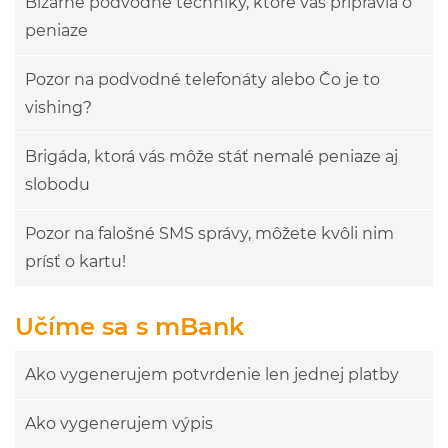
Bizarné podvodné techniky, ktoré vás pripravia o
peniaze
Pozor na podvodné telefonáty alebo Čo je to
vishing?
Brigáda, ktorá vás môže stáť nemalé peniaze aj
slobodu
Pozor na falošné SMS správy, môžete kvôli nim
prísť o kartu!
Učíme sa s mBank
Ako vygenerujem potvrdenie len jednej platby
Ako vygenerujem výpis