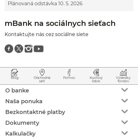
Plánovaná odstávka 10. 5. 2026
mBank na sociálnych sieťach
Kontaktujte nás cez sociálne siete
Znajdź nas na facebooku
Znajdź nas na twitterze
Znajdź nas na instagramie
Znajdź nas na youtube
Prejsť na začiatok stránky
Preskočiť na začiatok obsahu
Blog
Obchodná
Pomoc
Kurzový
Výsledky
sieť
lístok
fondov
O banke
Naša ponuka
Bezkontaktné platby
Dokumenty
Kalkulačky