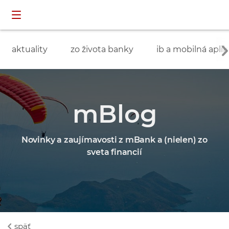
Preskočiť navigáciu a prejsť na obsah
INDIVIDUÁLNI
prihlásenie
ZÁKAZNÍCI
aktuality
zo života banky
ib a mobilná aplik
mBlog
Novinky a zaujímavosti z mBank a (nielen) zo
sveta financií
späť