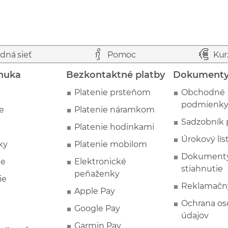
dná sieť
Pomoc
Kur
nuka
Bezkontaktné platby
Dokument
Platenie prsteňom
Obchodné
podmienk
e
Platenie náramkom
Sadzobník 
Platenie hodinkami
Úrokový lís
ky
Platenie mobilom
Dokumenty
ie
Elektronické
stiahnutie
peňaženky
ie
Reklamačn
Apple Pay
Ochrana o
Google Pay
údajov
Garmin Pay