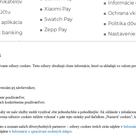
nikateľov
Informácie
Xiaomi Pay
účtu
Ochrana vk
Swatch Pay
 aplikácia
Politika dô
Zepp Pay
t banking
Nastavenie
ne ponuky
Spotrebite
rozhodcovs
FATCA a C
Založte si účet pohodlne z mobilu