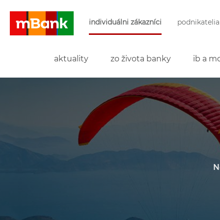
Preskočiť navigáciu a prejsť na obsah
individuálni zákazníci
podnikatelia
mBank
aktuality
zo života banky
ib a mo
N