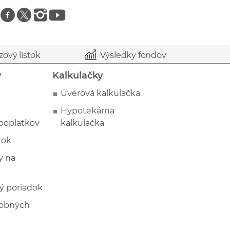
Znajdź nas na facebooku
Znajdź nas na twitterze
Znajdź nas na instagramie
Znajdź nas na youtube
zový lístok
Výsledky fondov
y
Kalkulačky
Úverová kalkulačka
y
Hypotekárna
poplatkov
kalkulačka
tok
 na
ý poriadok
sobných