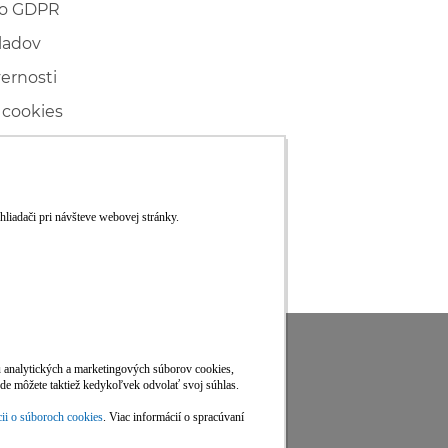
 o GDPR
ladov
vernosti
 cookies
ľské
ké konanie
RS
Viac informácií