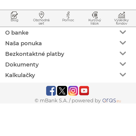
Prejsť na začiatok stránky
Preskočiť na začiatok obsahu
Blog
Obchodná
Pomoc
Kurzový
Výsledky
sieť
lístok
fondov
O banke
Naša ponuka
Bezkontaktné platby
Dokumenty
Kalkulačky
© mBank S.A. /
powered by