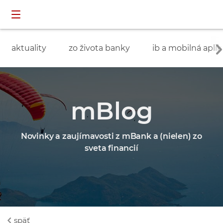
Preskočiť navigáciu a prejsť na obsah
INDIVIDUÁLNI
prihlásenie
ZÁKAZNÍCI
aktuality
zo života banky
ib a mobilná aplik
mBlog
Novinky a zaujímavosti z mBank a (nielen) zo
sveta financií
späť