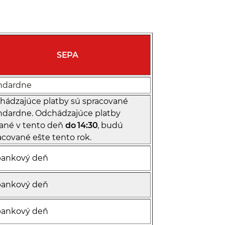
SEPA
ndardne
chádzajúce platby sú spracované
ndardne. Odchádzajúce platby
ané v tento deň
do 14:30
, budú
acované ešte tento rok.
ankový deň
ankový deň
ankový deň