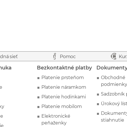
dná sieť
Pomoc
Kur
nuka
Bezkontaktné platby
Dokument
Platenie prsteňom
Obchodné
podmienk
e
Platenie náramkom
Sadzobník 
Platenie hodinkami
Úrokový lís
ky
Platenie mobilom
Dokumenty
ie
Elektronické
stiahnutie
peňaženky
ie