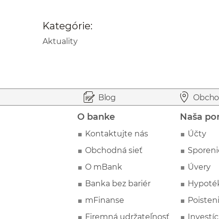
Kategórie:
Aktuality
Prejsť na začiatok stránky
Preskočiť na začiatok obsahu
Blog
Obcho
O banke
Naša po
Kontaktujte nás
Účty
Obchodná sieť
Sporeni
O mBank
Úvery
Banka bez bariér
Hypoté
mFinanse
Poisten
Firemná udržateľnosť
Investíc