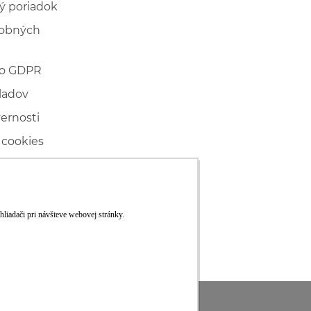
ý poriadok
sobných
 o GDPR
ladov
vernosti
 cookies
ľské
ké konanie
RS