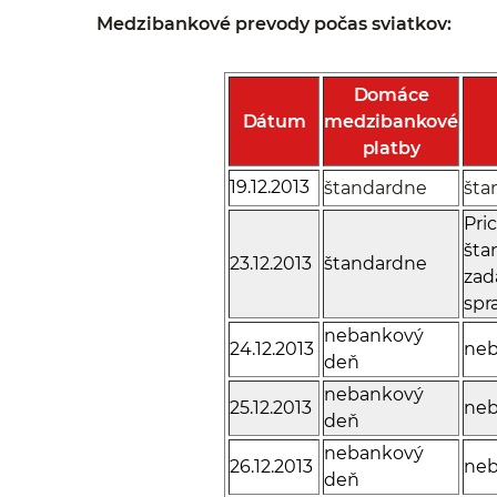
Medzibankové prevody počas sviatkov:
Domáce
Dátum
medzibankové
platby
19.12.2013
štandardne
šta
Pri
šta
23.12.2013
štandardne
zad
spr
nebankový
24.12.2013
neb
deň
nebankový
25.12.2013
neb
deň
nebankový
26.12.2013
neb
deň