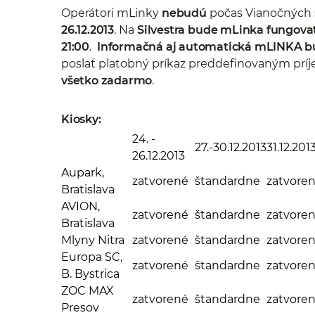
Operátori mLinky
nebudú
počas Vianočných s
26.12.2013
. Na
Silvestra
bude mLinka fungovať
21:00
.
Informačná aj automatická mLINKA bu
poslať platobný príkaz preddefinovaným príje
všetko zadarmo
.
Kiosky:
24. -
27.-30.12.2013
31.12.201
26.12.2013
Aupark,
zatvorené
štandardne
zatvore
Bratislava
AVION,
zatvorené
štandardne
zatvore
Bratislava
Mlyny Nitra
zatvorené
štandardne
zatvore
Europa SC,
zatvorené
štandardne
zatvore
B. Bystrica
ZOC MAX
zatvorené
štandardne
zatvore
Presov