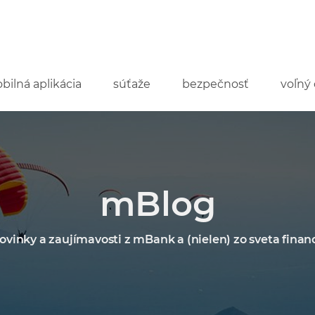
bilná aplikácia
súťaže
bezpečnosť
voľný 
mBlog
ovinky a zaujímavosti z mBank a (nielen) zo sveta financ