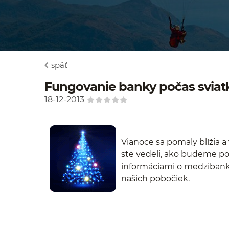
späť
Fungovanie banky počas sviat
18-12-2013
Vianoce sa pomaly blížia a 
ste vedeli, ako budeme poč
informáciami o medzibank
našich pobočiek.