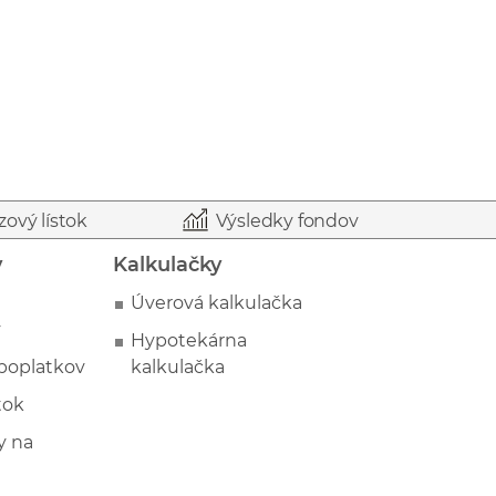
zový lístok
Výsledky fondov
y
Kalkulačky
Úverová kalkulačka
y
Hypotekárna
poplatkov
kalkulačka
tok
 na