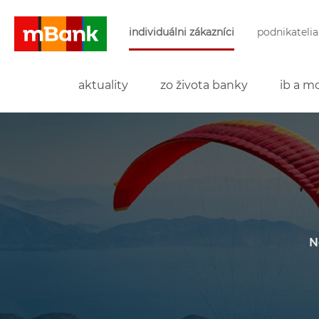
Preskočiť navigáciu a prejsť na obsah
individuálni zákazníci
podnikatelia
mBank
aktuality
zo života banky
ib a mo
N