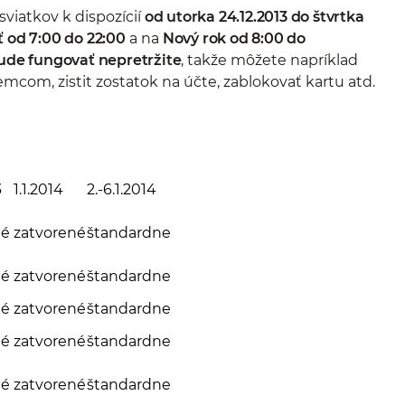
viatkov k dispozícií
od utorka 24.12.2013 do štvrtka
 od 7:00 do 22:00
a na
Nový rok od 8:00 do
de fungovať nepretržite
, takže môžete napríklad
mcom, zistit zostatok na účte, zablokovať kartu atd.
3
1.1.2014
2.-6.1.2014
né
zatvorené
štandardne
né
zatvorené
štandardne
né
zatvorené
štandardne
né
zatvorené
štandardne
né
zatvorené
štandardne