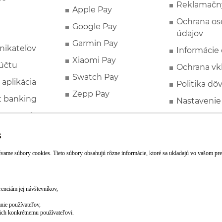
Reklamačn
Apple Pay
Ochrana o
Google Pay
údajov
Garmin Pay
nikateľov
Informácie
Xiaomi Pay
účtu
Ochrana vk
Swatch Pay
 aplikácia
Politika dô
Zepp Pay
t banking
Nastavenie
ne ponuky
Spotrebite
rozhodcovs
FATCA a C
Založte si účet pohodlne z mobilu