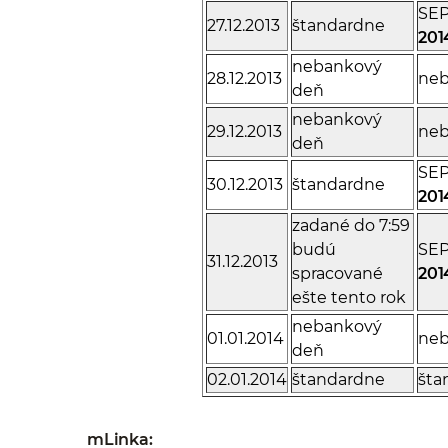
SEP
27.12.2013
štandardne
201
nebankový
28.12.2013
neb
deň
nebankový
29.12.2013
neb
deň
SEP
30.12.2013
štandardne
201
zadané do 7:59
budú
SEP
31.12.2013
spracované
201
ešte tento rok
nebankový
01.01.2014
neb
deň
02.01.2014
štandardne
šta
mLinka: