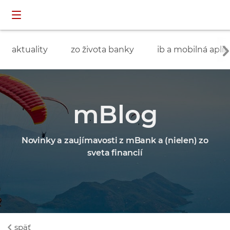
Preskočiť navigáciu a prejsť na obsah
INDIVIDUÁLNI
prihlásenie
ZÁKAZNÍCI
aktuality
zo života banky
ib a mobilná aplik
mBlog
Novinky a zaujímavosti z mBank a (nielen) zo
sveta financií
späť