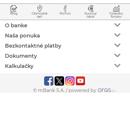
Prejsť na začiatok stránky
Preskočiť na začiatok obsahu
Blog
Obchodná
Pomoc
Kurzový
Výsledky
sieť
lístok
fondov
O banke
Naša ponuka
Bezkontaktné platby
Dokumenty
Kalkulačky
© mBank S.A. /
powered by