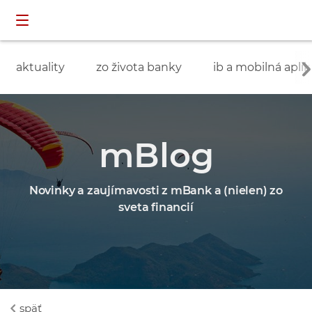
Preskočiť navigáciu a prejsť na obsah
INDIVIDUÁLNI
prihlásenie
ZÁKAZNÍCI
aktuality
zo života banky
ib a mobilná aplik
mBlog
Novinky a zaujímavosti z mBank a (nielen) zo
sveta financií
späť