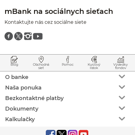
mBank na sociálnych sieťach
Kontaktujte nás cez sociálne siete
Znajdź nas na facebooku
Znajdź nas na twitterze
Znajdź nas na instagramie
Znajdź nas na youtube
Prejsť na začiatok stránky
Preskočiť na začiatok obsahu
Blog
Obchodná
Pomoc
Kurzový
Výsledky
sieť
lístok
fondov
O banke
Naša ponuka
Bezkontaktné platby
Dokumenty
Kalkulačky