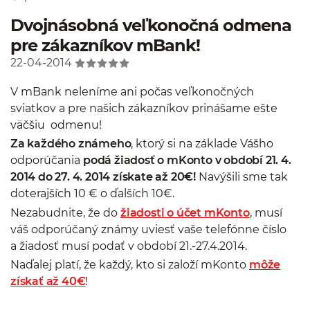
Dvojnásobná veľkonočná odmena
pre zákazníkov mBank!
22-04-2014
V mBank neleníme ani počas veľkonočných
sviatkov a pre našich zákazníkov prinášame ešte
väčšiu
odmenu!
Za každého známeho
, ktorý si na základe Vášho
odporúčania
podá žiadosť o mKonto v období 21. 4.
2014 do 27. 4. 2014 získate až 20€!
Navýšili sme tak
doterajších 10 € o ďalších 10€.
Nezabudnite, že do
žiadosti o účet mKonto
, musí
váš odporúčaný známy uviesť vaše telefónne číslo
a žiadosť musí podať v období 21.-27.4.2014.
Naďalej platí, že každý, kto si založí mKonto
môže
získať až 40€
!