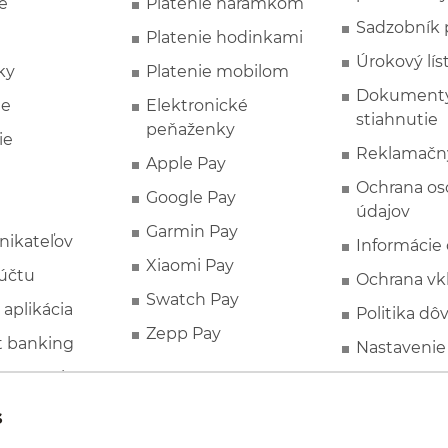
e
Platenie náramkom
Sadzobník 
Platenie hodinkami
Úrokový lís
ky
Platenie mobilom
Dokumenty
ie
Elektronické
stiahnutie
peňaženky
ie
Reklamačn
Apple Pay
Ochrana o
Google Pay
údajov
Garmin Pay
nikateľov
Informácie
Xiaomi Pay
účtu
Ochrana vk
Swatch Pay
 aplikácia
Politika dô
Zepp Pay
t banking
Nastavenie
ne ponuky
Spotrebite
rozhodcovs
FATCA a C