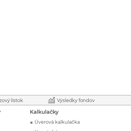
zový lístok
Výsledky fondov
y
Kalkulačky
Úverová kalkulačka
y