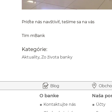
Príďte nás navštíviť, tešíme sa na vás
Tím mBank
Kategórie:
Aktuality
,
Zo života banky
Prejsť na začiatok stránky
Preskočiť na začiatok obsahu
Blog
Obcho
O banke
Naša po
Kontaktujte nás
Účty