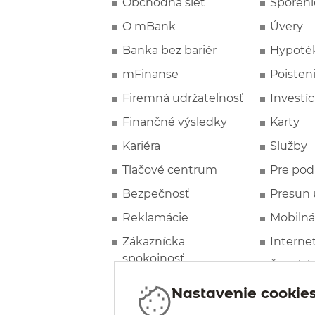
Obchodná sieť
Sporeni
O mBank
Úvery
Banka bez bariér
Hypoté
mFinanse
Poisten
Firemná udržateľnosť
Investíc
Finančné výsledky
Karty
Kariéra
Služby
Tlačové centrum
Pre pod
Bezpečnosť
Presun 
Reklamácie
Mobilná
Zákaznícka
Interne
spokojnosť
Špeciál