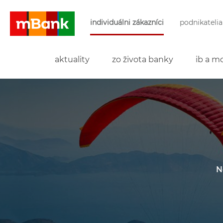
Preskočiť navigáciu a prejsť na obsah
individuálni zákazníci
podnikatelia
mBank
aktuality
zo života banky
ib a mo
N