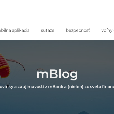
bilná aplikácia
súťaže
bezpečnosť
voľný 
mBlog
ovinky a zaujímavosti z mBank a (nielen) zo sveta financ