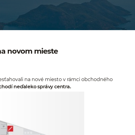
e na novom mieste
presťahovali na nové miesto v rámci obchodného
schodí neďaleko správy centra.