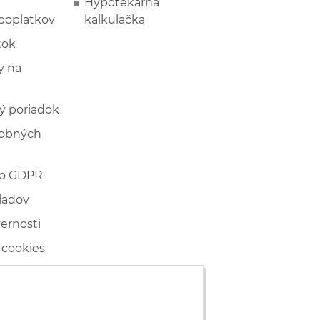
Hypotekárna
poplatkov
kalkulačka
tok
 na
ý poriadok
sobných
 o GDPR
ladov
vernosti
 cookies
ľské
ké konanie
RS