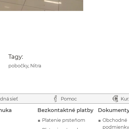
Tagy:
pobočky
,
Nitra
dná sieť
Pomoc
Kur
nuka
Bezkontaktné platby
Dokument
Platenie prsteňom
Obchodné
podmienk