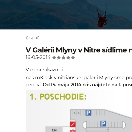
späť
V Galérii Mlyny v Nitre sídlim
16-05-2014
Vážení zákazníci,
náš mKiosk v nitrianskej galérii Mlyny sme 
centra.
Od 15. mája 2014 nás nájdete na 1. po