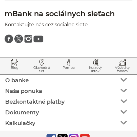
mBank na sociálnych sieťach
Kontaktujte nás cez sociálne siete
Znajdź nas na facebooku
Znajdź nas na twitterze
Znajdź nas na instagramie
Znajdź nas na youtube
Prejsť na začiatok stránky
Preskočiť na začiatok obsahu
Blog
Obchodná
Pomoc
Kurzový
Výsledky
sieť
lístok
fondov
O banke
Naša ponuka
Bezkontaktné platby
Dokumenty
Kalkulačky