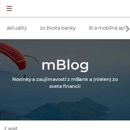
Preskočiť navigáciu a prejsť na obsah
INDIVIDUÁLNI
prihlásenie
ZÁKAZNÍCI
aktuality
zo života banky
ib a mobilná aplik
mBlog
Novinky a zaujímavosti z mBank a (nielen) zo
sveta financií
späť