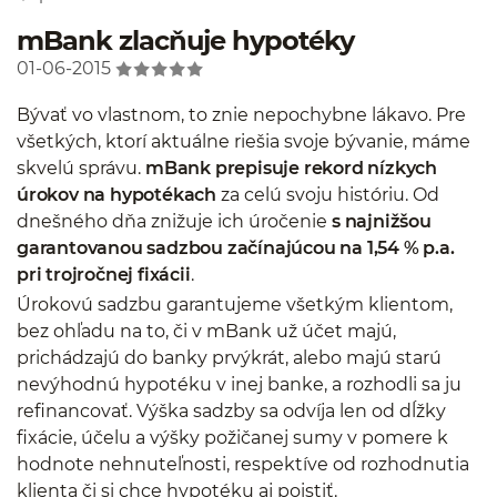
mBank zlacňuje hypotéky
01-06-2015
Bývať vo vlastnom, to znie nepochybne lákavo. Pre
všetkých, ktorí aktuálne riešia svoje bývanie, máme
skvelú správu.
mBank prepisuje rekord nízkych
úrokov na hypotékach
za celú svoju históriu. Od
dnešného dňa znižuje ich úročenie
s najnižšou
garantovanou sadzbou začínajúcou na 1,54 % p.a.
pri trojročnej fixácii
.
Úrokovú sadzbu garantujeme všetkým klientom,
bez ohľadu na to, či v mBank už účet majú,
prichádzajú do banky prvýkrát, alebo majú starú
nevýhodnú hypotéku v inej banke, a rozhodli sa ju
refinancovať. Výška sadzby sa odvíja len od dĺžky
fixácie, účelu a výšky požičanej sumy v pomere k
hodnote nehnuteľnosti, respektíve od rozhodnutia
klienta či si chce hypotéku aj poistiť.