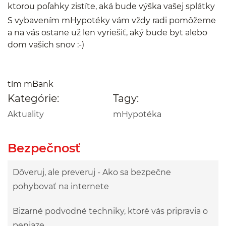
ktorou poľahky zistíte, aká bude výška vašej splátky
S vybavením mHypotéky vám vždy radi pomôžeme
a na vás ostane už len vyriešiť, aký bude byt alebo
dom vašich snov :-)
tím mBank
Kategórie:
Tagy:
Aktuality
mHypotéka
Bezpečnosť
Dôveruj, ale preveruj - Ako sa bezpečne
pohybovať na internete
Bizarné podvodné techniky, ktoré vás pripravia o
peniaze