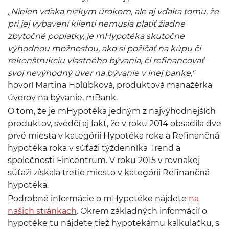
„Nielen vďaka nízkym úrokom, ale aj vďaka tomu, že
pri jej vybavení klienti nemusia platiť žiadne
zbytočné poplatky, je mHypotéka skutočne
výhodnou možnosťou, ako si požičať na kúpu či
rekonštrukciu vlastného bývania, či refinancovať
svoj nevýhodný úver na bývanie v inej banke,"
hovorí Martina Holúbková, produktová manažérka
úverov na bývanie, mBank.
O tom, že je mHypotéka jedným z najvýhodnejších
produktov, svedčí aj fakt, že v roku 2014 obsadila dve
prvé miesta v kategórii Hypotéka roka a Refinančná
hypotéka roka v súťaži týždenníka Trend a
spoločnosti Fincentrum. V roku 2015 v rovnakej
súťaži získala tretie miesto v kategórii Refinančná
hypotéka.
Podrobné informácie o mHypotéke nájdete
na
našich stránkach
. Okrem základných informácií o
hypotéke tu nájdete tiež hypotekárnu kalkulačku, s