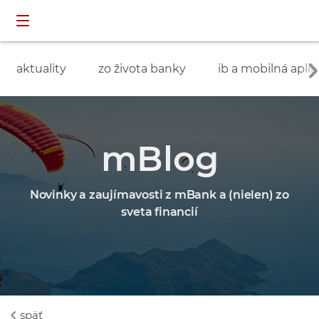
Preskočiť navigáciu a prejsť na obsah
INDIVIDUÁLNI
prihlásenie
ZÁKAZNÍCI
aktuality
zo života banky
ib a mobilná aplik
mBlog
Novinky a zaujímavosti z mBank a (nielen) zo
sveta financií
späť