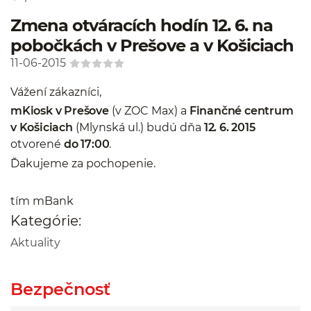
Zmena otváracích hodín 12. 6. na
pobočkách v Prešove a v Košiciach
11-06-2015
Vážení zákazníci,
mKiosk v Prešove
(v ZOC Max) a
Finančné centrum
v Košiciach
(Mlynská ul.) budú dňa
12. 6. 2015
otvorené
do 17:00
.
Ďakujeme za pochopenie.
tím mBank
Kategórie:
Aktuality
Bezpečnosť