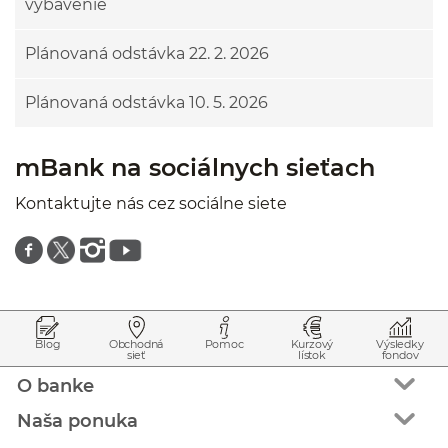
vybavenie
Plánovaná odstávka 22. 2. 2026
Plánovaná odstávka 10. 5. 2026
mBank na sociálnych sieťach
Kontaktujte nás cez sociálne siete
Znajdź nas na facebooku
Znajdź nas na twitterze
Znajdź nas na instagramie
Znajdź nas na youtube
Prejsť na začiatok stránky
Preskočiť na začiatok obsahu
Blog
Obchodná
Pomoc
Kurzový
Výsledky
sieť
lístok
fondov
O banke
Naša ponuka