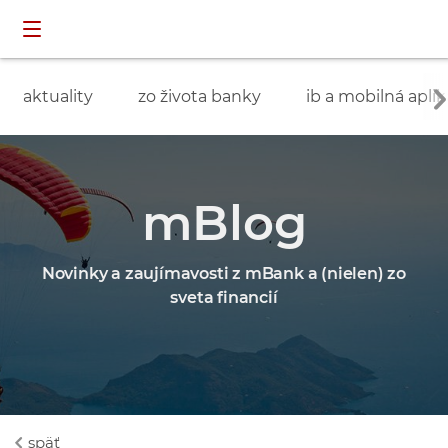
Preskočiť navigáciu a prejsť na obsah
INDIVIDUÁLNI
prihlásenie
ZÁKAZNÍCI
aktuality
zo života banky
ib a mobilná aplik
mBlog
Novinky a zaujímavosti z mBank a (nielen) zo
sveta financií
späť