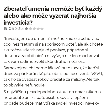
Zberateľ umenia nemôže byť každý
alebo ako môže vyzerať najhoršia
investícia?
19-06-2015
"Investujem do umenia” možno znie o trochu viac
cool než "šetrím si na šporiacom účte”, ale ak chcete
skutočne ušetriť nejaké peniaze, prípadne si
dokonca zarobiť niečo navyše, a nie len machrovať,
tak vám radíme zvoliť skôr druhú možnosť.
Samozrejme chápeme lákavú predstavu, že keď si
dnes za pár korún kúpite obraz od absolventa VŠVU,
tak ho za dvadsať rokov predáte za milióny. Ale tak
to obvykle nefunguje.
S najväčšou pravdepodobnosťou ten obraz nikomu
nepredáte ani za päťdesiat rokov a v lepšom
prípade budete mať vďaka svojej investícii naveky