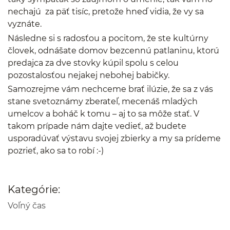
nechajú za päť tisíc, pretože hneď vidia, že vy sa
vyznáte.
Následne si s radosťou a pocitom, že ste kultúrny
človek, odnášate domov bezcennú patlaninu, ktorú
predajca za dve stovky kúpil spolu s celou
pozostalosťou nejakej nebohej babičky.
Samozrejme vám nechceme brať ilúzie, že sa z vás
stane svetoznámy zberateľ, mecenáš mladých
umelcov a boháč k tomu – aj to sa môže stať. V
takom prípade nám dajte vedieť, až budete
usporadúvať výstavu svojej zbierky a my sa prídeme
pozrieť, ako sa to robí :-)
Kategórie:
Voľný čas