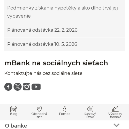
Podmienky získania hypotéky a ako dlho trvá jej
vybavenie
Plánovaná odstávka 22. 2. 2026
Plánovaná odstávka 10. 5. 2026
mBank na sociálnych sieťach
Kontaktujte nás cez sociálne siete
Znajdź nas na facebooku
Znajdź nas na twitterze
Znajdź nas na instagramie
Znajdź nas na youtube
Prejsť na začiatok stránky
Preskočiť na začiatok obsahu
Blog
Obchodná
Pomoc
Kurzový
Výsledky
sieť
lístok
fondov
O banke