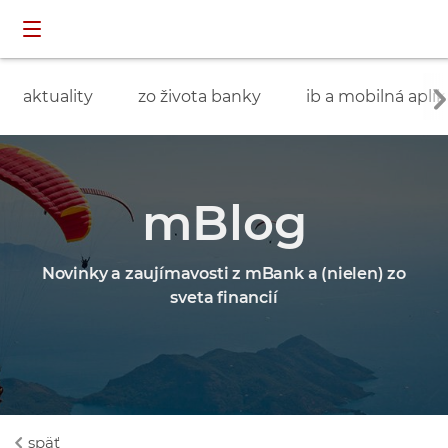
Preskočiť navigáciu a prejsť na obsah
INDIVIDUÁLNI
prihlásenie
ZÁKAZNÍCI
aktuality
zo života banky
ib a mobilná aplik
mBlog
Novinky a zaujímavosti z mBank a (nielen) zo
sveta financií
späť