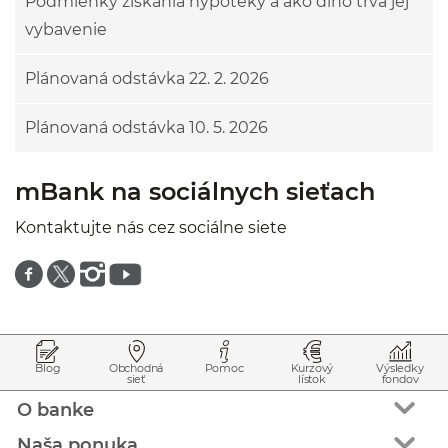
Podmienky získania hypotéky a ako dlho trvá jej
vybavenie
Plánovaná odstávka 22. 2. 2026
Plánovaná odstávka 10. 5. 2026
mBank na sociálnych sieťach
Kontaktujte nás cez sociálne siete
Znajdź nas na facebooku
Znajdź nas na twitterze
Znajdź nas na instagramie
Znajdź nas na youtube
Prejsť na začiatok stránky
Preskočiť na začiatok obsahu
Blog
Obchodná
Pomoc
Kurzový
Výsledky
sieť
lístok
fondov
O banke
Naša ponuka