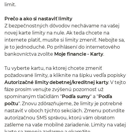
limit.
Prečo a ako si nastaviť limity
Z bezpečnostných dôvodov nechávame na vašej
novej karte limity na nule. Ak teda chcete na
internete platiť, musíte si limity zmeniť. Nebojte sa,
je to jednoduché. Po prihlásení do internetového
bankovníctva zvolíte
Moje financie - Karty
.
Tu vyberte kartu, na ktorej chcete zmeniť
požadované limity, a kliknite na šípku vedľa popisky
Autorizačné limity debetnej/kreditnej karty
. V tejto
fáze prosím venujte zvýšenú pozornosť už
spomínaným tlačidlám "
Podľa sumy
" a "
Podľa
počtu
". Znovu zdôrazňujeme, že limity je potrebné
nastaviť v oboch týchto sekciách. Zmenu potvrdíte
autorizačnou SMS správou, ktorú vám obratom
zašleme na vaše mobilné zariadenie. Limity na vašej
karte sa zmenia zadarmo a okamžite.