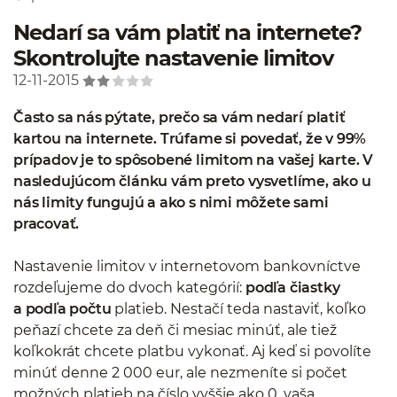
Nedarí sa vám platiť na internete?
Skontrolujte nastavenie limitov
12-11-2015
Často sa nás pýtate, prečo sa vám nedarí platiť
kartou na internete. Trúfame si povedať, že v 99%
prípadov je to spôsobené limitom na vašej karte. V
nasledujúcom článku vám preto vysvetlíme, ako u
nás limity fungujú a ako s nimi môžete sami
pracovať.
Nastavenie limitov v internetovom bankovníctve
rozdeľujeme do dvoch kategórií:
podľa čiastky
a podľa počtu
platieb. Nestačí teda nastaviť, koľko
peňazí chcete za deň či mesiac minúť, ale tiež
koľkokrát chcete platbu vykonať. Aj keď si povolíte
minúť denne 2 000 eur, ale nezmeníte si počet
možných platieb na číslo vyššie ako 0, vaša