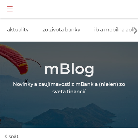
Preskočiť navigáciu a prejsť na obsah
INDIVIDUÁLNI
prihlásenie
ZÁKAZNÍCI
aktuality
zo života banky
ib a mobilná aplik
mBlog
Novinky a zaujímavosti z mBank a (nielen) zo
sveta financií
späť