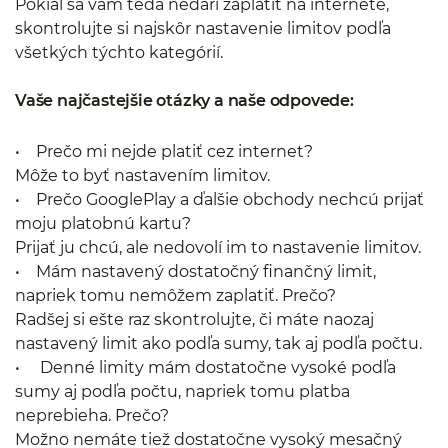
Pokiaľ sa vám teda nedarí zaplatiť na internete,
skontrolujte si najskôr nastavenie limitov podľa
všetkých týchto kategórií.
Vaše najčastejšie otázky a naše odpovede:
• Prečo mi nejde platiť cez internet?
Môže to byť nastavením limitov.
• Prečo GooglePlay a ďalšie obchody nechcú prijať
moju platobnú kartu?
Prijať ju chcú, ale nedovolí im to nastavenie limitov.
• Mám nastavený dostatočný finančný limit,
napriek tomu nemôžem zaplatiť. Prečo?
Radšej si ešte raz skontrolujte, či máte naozaj
nastavený limit ako podľa sumy, tak aj podľa počtu.
• Denné limity mám dostatočne vysoké podľa
sumy aj podľa počtu, napriek tomu platba
neprebieha. Prečo?
Možno nemáte tiež dostatočne vysoký mesačný