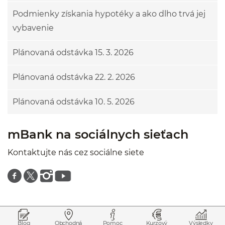
Podmienky získania hypotéky a ako dlho trvá jej
vybavenie
Plánovaná odstávka 15. 3. 2026
Plánovaná odstávka 22. 2. 2026
Plánovaná odstávka 10. 5. 2026
mBank na sociálnych sieťach
Kontaktujte nás cez sociálne siete
Znajdź nas na facebooku
Znajdź nas na twitterze
Znajdź nas na instagramie
Znajdź nas na youtube
Prejsť na začiatok stránky
Preskočiť na začiatok obsahu
Blog
Obchodná
Pomoc
Kurzový
Výsledky