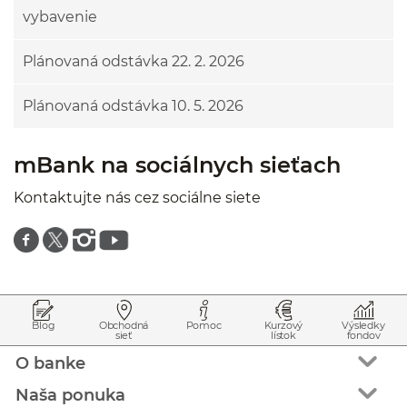
vybavenie
Plánovaná odstávka 22. 2. 2026
Plánovaná odstávka 10. 5. 2026
mBank na sociálnych sieťach
Kontaktujte nás cez sociálne siete
Znajdź nas na facebooku
Znajdź nas na twitterze
Znajdź nas na instagramie
Znajdź nas na youtube
Prejsť na začiatok stránky
Preskočiť na začiatok obsahu
Blog
Obchodná
Pomoc
Kurzový
Výsledky
sieť
lístok
fondov
O banke
Naša ponuka