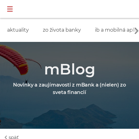
Preskočiť navigáciu a prejsť na obsah
INDIVIDUÁLNI
prihlásenie
ZÁKAZNÍCI
aktuality
zo života banky
ib a mobilná aplik
mBlog
Novinky a zaujímavosti z mBank a (nielen) zo
sveta financií
späť