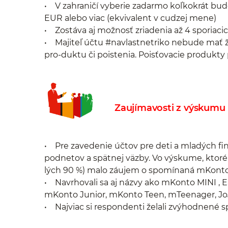
• V zahraničí vyberie zadarmo koľkokrát bude
EUR alebo viac (ekvivalent v cudzej mene)
• Zostáva aj možnosť zriadenia až 4 sporiacic
• Majiteľ účtu #navlastnetriko nebude mať
pro-duktu či poistenia. Poisťovacie produkty 
Zaujímavosti z výskumu
• Pre zavedenie účtov pre deti a mladých fi
podnetov a spätnej väzby. Vo výskume, ktoréh
lých 90 %) malo záujem o spomínaná mKonto.
• Navrhovali sa aj názvy ako mKonto MINI , 
mKonto Junior, mKonto Teen, mTeenager, J
• Najviac si respondenti želali zvýhodnené 