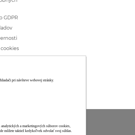
sobných
 o GDPR
ladov
vernosti
 cookies
ľské
ké konanie
RS
Viac informácií