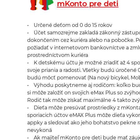
mKonto pre deti
• Určené deťom od 0 do 15 rokov
• Účet samozrejme zakladá zákonný zástupca n
dokončením cez kuriéra alebo na pobočke. P
požiadať v internetovom bankovníctve a zm
prostredníctvom kuriéra
• K detskému účtu je možné zriadiť až 4 spo
svoje priania a radosti. Všetky budú úročené 0
budú môcť pomenovať (Na nový bicykel, Mobil
• Výhodu poskytneme aj rodičom: koľko bude
si môže založiť on svojich eMax Plus so zvý
Rodič tak môže získať maximálne 4 takto z
• Dieťa môže presúvať prostriedky z mKonta 
sporiacich účtov eMAX Plus môže dieťa vykon
appky a sledovať ako jeho bohatstvo pekne rast
nevykoná
• Ak majiteľ mKonto pre deti bude mať záuj