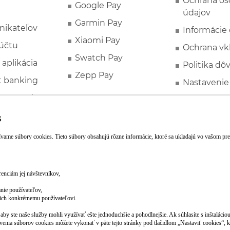
Ochrana o
Google Pay
údajov
Garmin Pay
nikateľov
Informácie
Xiaomi Pay
účtu
Ochrana vk
Swatch Pay
 aplikácia
Politika dô
Zepp Pay
t banking
Nastavenie
ne ponuky
Spotrebite
rozhodcovs
FATCA a C
Založte si účet pohodlne z mobilu