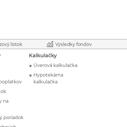
zový lístok
Výsledky fondov
y
Kalkulačky
Úverová kalkulačka
y
Hypotekárna
poplatkov
kalkulačka
tok
 na
ý poriadok