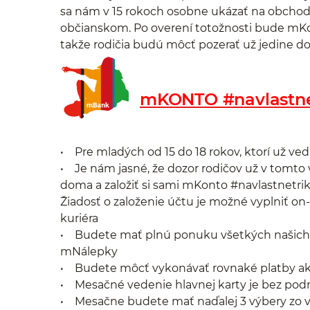
sa nám v 15 rokoch osobne ukázať na obchod
občianskom. Po overení totožnosti bude mK
takže rodičia budú môcť pozerať už jedine do 
mKONTO #navlastne
• Pre mladých od 15 do 18 rokov, ktorí už vedi
• Je nám jasné, že dozor rodičov už v tomto
doma a založiť si sami mKonto #navlastnetri
Žiadosť o založenie účtu je možné vyplniť o
kuriéra
• Budete mať plnú ponuku všetkých našich pl
mNálepky
• Budete môcť vykonávať rovnaké platby a
• Mesačné vedenie hlavnej karty je bez po
• Mesačne budete mať naďalej 3 výbery zo