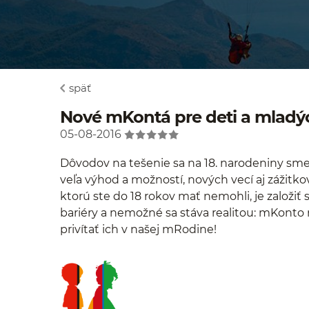
späť
Nové mKontá pre deti a mladýc
05-08-2016
Dôvodov na tešenie sa na 18. narodeniny sme v
veľa výhod a možností, nových vecí aj zážitko
ktorú ste do 18 rokov mať nemohli, je založiť 
bariéry a nemožné sa stáva realitou: mKonto
privítať ich v našej mRodine!