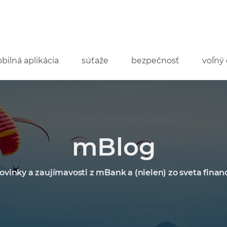
bilná aplikácia
súťaže
bezpečnosť
voľný 
mBlog
ovinky a zaujímavosti z mBank a (nielen) zo sveta financ