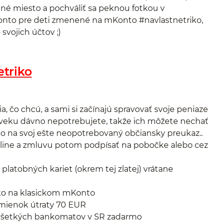
né miesto a pochváliť sa peknou fotkou v
onto pre deti zmenené na mKonto #navlastnetriko,
svojich účtov ;)
triko
a, čo chcú, a sami si začínajú spravovať svoje peniaze
 veku dávno nepotrebujete, takže ich môžete nechať
ko na svoj ešte neopotrebovaný občiansky preukaz..
n-line a zmluvu potom podpísať na pobočke alebo cez
atobných kariet (okrem tej zlatej) vrátane
ko na klasickom mKonto
dmienok útraty 70 EUR
 všetkých bankomatov v SR zadarmo