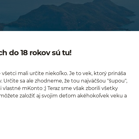
h do 18 rokov sú tu!
šetci mali určite niekoľko. Je to vek, ktorý prináša
v. Určite sa ale zhodneme, že tou najväčšou "šupou",
si vlastné mKonto ;) Teraz sme však zborili všetky
 môžete založiť aj svojim deťom akéhokoľvek veku a