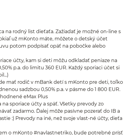
a rodný list dieťaťa. Zažiadať je možné on-line s
okiaľ už mKonto máte, môžete o detský účet
luvu potom podpísať opäť na pobočke alebo
riace účty, kam si deti môžu odkladať peniaze na
,50% p.a. do limitu 360 EUR. Každý sporiaci účet si
...)
 mať rodič v mBank detí s mKonto pre deti, toľko
hodnenou sadzbou 0,50% p.a. v pásme do 1 800 EUR.
výhodnené eMax Plus
na sporiace účty a späť. Všetky prevody zo
ávať zadarmo. Ďalej môže pasívne pozerať do IB a
ie :) Prevody na iné, než svoje vlast-né účty, dieťa
em o mKonto #navlastnetriko, bude potrebné prísť