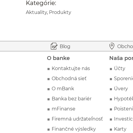
Kategórie:
Aktuality
,
Produkty
Prejsť na začiatok stránky
Preskočiť na začiatok obsahu
Blog
Obcho
O banke
Naša po
Kontaktujte nás
Účty
Obchodná sieť
Sporeni
O mBank
Úvery
Banka bez bariér
Hypoté
mFinanse
Poisten
Firemná udržateľnosť
Investíc
Finančné výsledky
Karty