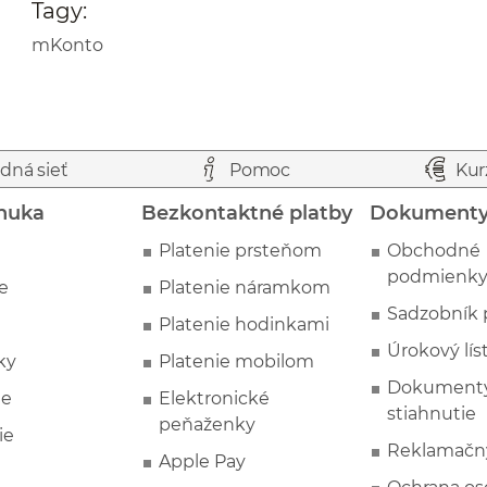
Tagy:
mKonto
dná sieť
Pomoc
Kur
nuka
Bezkontaktné platby
Dokument
Platenie prsteňom
Obchodné
podmienk
e
Platenie náramkom
Sadzobník 
Platenie hodinkami
Úrokový lís
ky
Platenie mobilom
Dokumenty
ie
Elektronické
stiahnutie
peňaženky
ie
Reklamačn
Apple Pay