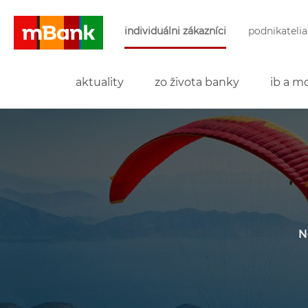
Preskočiť navigáciu a prejsť na obsah
individuálni zákazníci
podnikatelia
mBank
aktuality
zo života banky
ib a mo
N