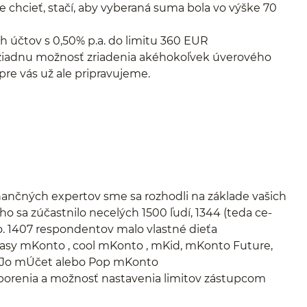
 chcieť, stačí, aby vyberaná suma bola vo výške 70
h účtov s 0,50% p.a. do limitu 360 EUR
 žiadnu možnosť zriadenia akéhokoľvek úverového
pre vás už ale pripravujeme.
nančných expertov sme sa rozhodli na základe vašich
o sa zúčastnilo necelých 1500 ľudí, 1344 (teda ce-
 1407 respondentov malo vlastné dieťa
Easy mKonto , cool mKonto , mKid, mKonto Future,
oJo mÚčet alebo Pop mKonto
sporenia a možnosť nastavenia limitov zástupcom