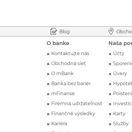
Prejsť na začiatok stránky
Preskočiť na začiatok obsahu
Blog
Obcho
O banke
Naša po
Kontaktujte nás
Účty
Obchodná sieť
Sporeni
O mBank
Úvery
Banka bez bariér
Hypoté
mFinanse
Poisten
Firemná udržateľnosť
Investíc
Finančné výsledky
Karty
Kariéra
Služby