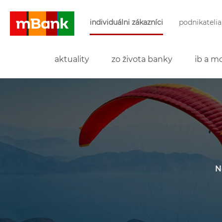
Preskočiť navigáciu a prejsť na obsah
individuálni zákazníci
podnikatelia
mBank
aktuality
zo života banky
ib a mo
N