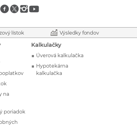
Znajdź nas na facebooku
Znajdź nas na twitterze
Znajdź nas na instagramie
Znajdź nas na youtube
zový lístok
Výsledky fondov
y
Kalkulačky
Úverová kalkulačka
y
Hypotekárna
poplatkov
kalkulačka
tok
 na
ý poriadok
sobných