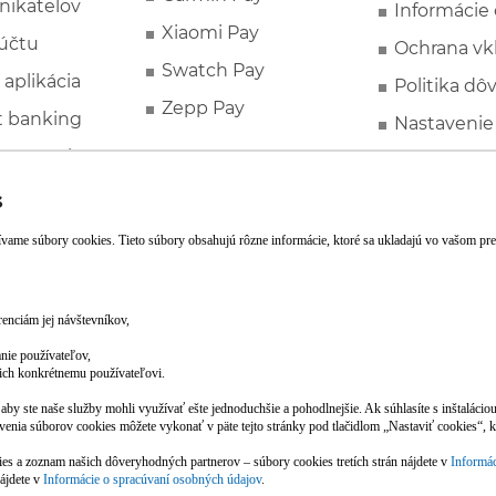
nikateľov
Informácie
Xiaomi Pay
účtu
Ochrana vk
Swatch Pay
 aplikácia
Politika dô
Zepp Pay
t banking
Nastavenie
ne ponuky
Spotrebite
rozhodcovs
FATCA a C
Založte si účet pohodlne z mobilu