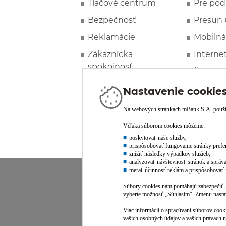
Tlačové centrum
Pre pod
Bezpečnosť
Presun 
Reklamácie
Mobilná
Zákaznícka
Interne
spokojnosť
Špeciál