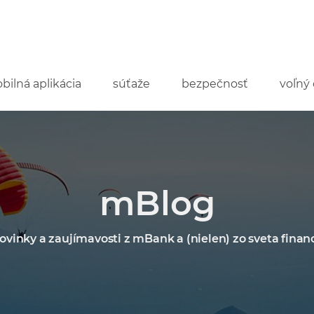
bilná aplikácia
súťaže
bezpečnosť
voľný 
mBlog
ovinky a zaujímavosti z mBank a (nielen) zo sveta financ