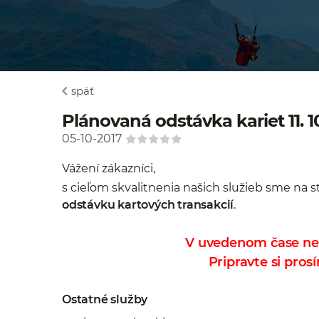
späť
Plánovaná odstávka kariet 11. 1
05-10-2017
Vážení zákazníci,
s cieľom skvalitnenia našich služieb sme na 
odstávku kartových transakcií
.
V uvedenom čase ne
Pripravte si pro
Ostatné služby