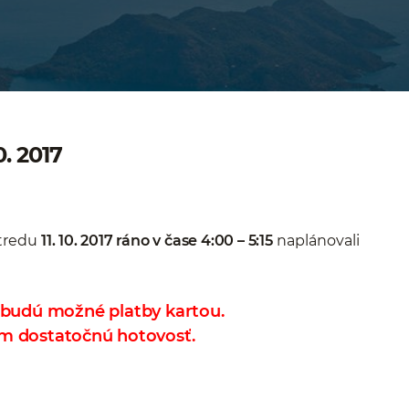
0. 2017
stredu
11. 10. 2017 ráno v čase 4:00 – 5:15
naplánovali
budú možné platby kartou.
sím dostatočnú hotovosť.