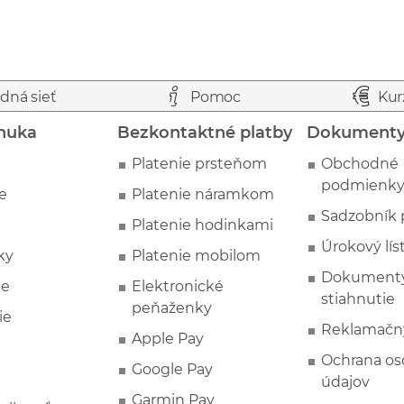
dná sieť
Pomoc
Kur
nuka
Bezkontaktné platby
Dokument
Platenie prsteňom
Obchodné
podmienk
e
Platenie náramkom
Sadzobník 
Platenie hodinkami
Úrokový lís
ky
Platenie mobilom
Dokumenty
ie
Elektronické
stiahnutie
peňaženky
ie
Reklamačn
Apple Pay
Ochrana o
Google Pay
údajov
Garmin Pay