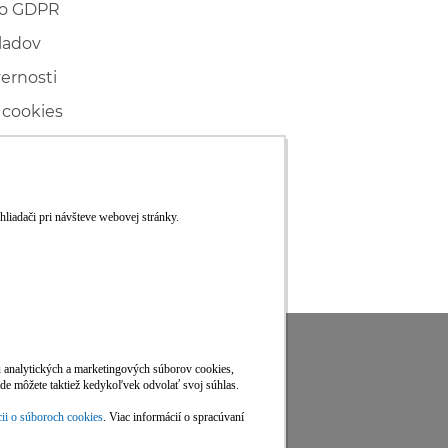
 o GDPR
ladov
vernosti
 cookies
ľské
ké konanie
RS
Viac informácií