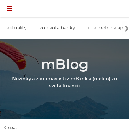
Preskočiť navigáciu a prejsť na obsah
INDIVIDUÁLNI
prihlásenie
ZÁKAZNÍCI
aktuality
zo života banky
ib a mobilná aplik
mBlog
Novinky a zaujímavosti z mBank a (nielen) zo
sveta financií
späť