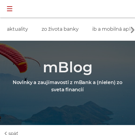
Preskočiť navigáciu a prejsť na obsah
INDIVIDUÁLNI
prihlásenie
ZÁKAZNÍCI
aktuality
zo života banky
ib a mobilná aplik
mBlog
Novinky a zaujímavosti z mBank a (nielen) zo
sveta financií
späť