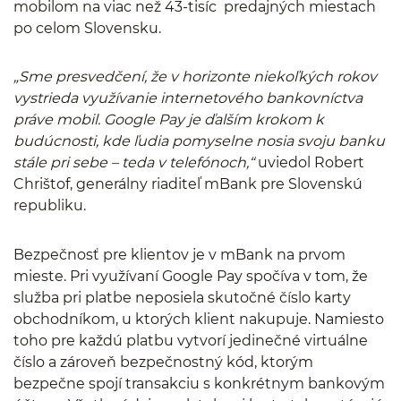
mobilom na viac než 43-tisíc predajných miestach
po celom Slovensku.
„Sme presvedčení, že v horizonte niekoľkých rokov
vystrieda využívanie internetového bankovníctva
práve mobil. Google Pay je ďalším krokom k
budúcnosti, kde ľudia pomyselne nosia svoju banku
stále pri sebe – teda v telefónoch,“
uviedol Robert
Chrištof, generálny riaditeľ mBank pre Slovenskú
republiku.
Bezpečnosť pre klientov je v mBank na prvom
mieste. Pri využívaní Google Pay spočíva v tom, že
služba pri platbe neposiela skutočné číslo karty
obchodníkom, u ktorých klient nakupuje. Namiesto
toho pre každú platbu vytvorí jedinečné virtuálne
číslo a zároveň bezpečnostný kód, ktorým
bezpečne spojí transakciu s konkrétnym bankovým