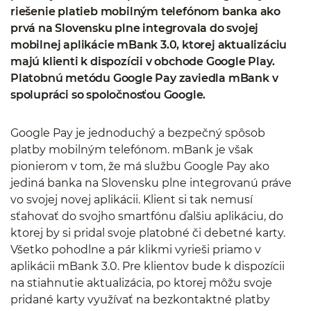
riešenie platieb mobilným telefónom banka ako
prvá na Slovensku plne integrovala do svojej
mobilnej aplikácie mBank 3.0, ktorej aktualizáciu
majú klienti k dispozícii v obchode Google Play.
Platobnú metódu Google Pay zaviedla mBank v
spolupráci so spoločnosťou Google.
Google Pay je jednoduchý a bezpečný spôsob
platby mobilným telefónom. mBank je však
pionierom v tom, že má službu Google Pay ako
jediná banka na Slovensku plne integrovanú práve
vo svojej novej aplikácii. Klient si tak nemusí
sťahovať do svojho smartfónu ďalšiu aplikáciu, do
ktorej by si pridal svoje platobné či debetné karty.
Všetko pohodlne a pár klikmi vyrieši priamo v
aplikácii mBank 3.0. Pre klientov bude k dispozícii
na stiahnutie aktualizácia, po ktorej môžu svoje
pridané karty využívať na bezkontaktné platby