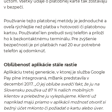
účtom. Všetky údaje o platobnej karte tak zostávajú
v bezpečí.
Používanie tejto platobnej metódy je jednoduché a
oveľa rýchlejšie než platba v hotovosti či platobnou
kartou. Používateľ len prebudí svoj telefón a priloží
ho k bezkontaktnému terminálu. Pre zvýšenie
bezpečnosti je pri platbách nad 20 eur potrebné
telefón aj odomknúť.
Obľúbenosť aplikácie stále rastie
Aplikáciu tretej generácie, v ktorej je služba Google
Pay plne integrovaná, mBank predstavila v
decembri 2017.
„O jej obľube svedčí fakt, že ju na
Slovensku používa už 87 % našich mobilných
klientov a priebežne ju vylepšujeme. Klienti už
napríklad majú priamo v aplikácii možnosť otvoriť si
bežný účet mKonto či požiadať o kartu alebo úver.