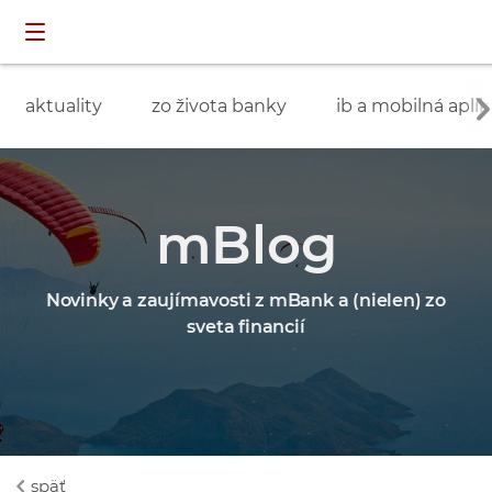
Preskočiť navigáciu a prejsť na obsah
INDIVIDUÁLNI
prihlásenie
ZÁKAZNÍCI
aktuality
zo života banky
ib a mobilná aplik
mBlog
Novinky a zaujímavosti z mBank a (nielen) zo
sveta financií
späť