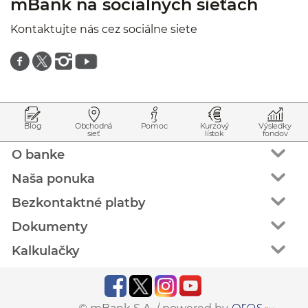
mBank na sociálnych sieťach
Kontaktujte nás cez sociálne siete
Znajdź nas na facebooku
Znajdź nas na twitterze
Znajdź nas na instagramie
Znajdź nas na youtube
Prejsť na začiatok stránky
Preskočiť na začiatok obsahu
Blog
Obchodná
Pomoc
Kurzový
Výsledky
sieť
lístok
fondov
O banke
Naša ponuka
Bezkontaktné platby
Dokumenty
Kalkulačky