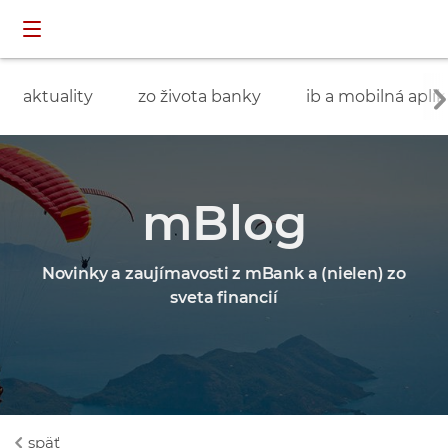
Preskočiť navigáciu a prejsť na obsah
INDIVIDUÁLNI
prihlásenie
ZÁKAZNÍCI
aktuality
zo života banky
ib a mobilná aplik
mBlog
Novinky a zaujímavosti z mBank a (nielen) zo
sveta financií
späť