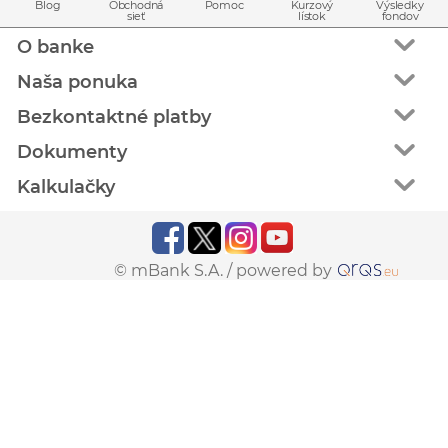
Blog
Obchodná
Pomoc
Kurzový
Výsledky
sieť
lístok
fondov
O banke
Naša ponuka
Bezkontaktné platby
Dokumenty
Kalkulačky
© mBank S.A. /
powered by