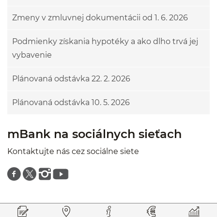
Zmeny v zmluvnej dokumentácii od 1. 6. 2026
Podmienky získania hypotéky a ako dlho trvá jej
vybavenie
Plánovaná odstávka 22. 2. 2026
Plánovaná odstávka 10. 5. 2026
mBank na sociálnych sieťach
Kontaktujte nás cez sociálne siete
Znajdź nas na facebooku
Znajdź nas na twitterze
Znajdź nas na instagramie
Znajdź nas na youtube
Prejsť na začiatok stránky
Preskočiť na začiatok obsahu