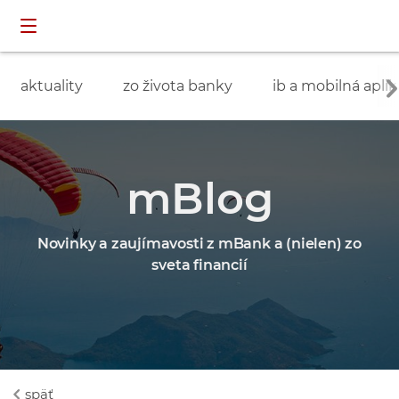
Preskočiť navigáciu a prejsť na obsah
INDIVIDUÁLNI
prihlásenie
ZÁKAZNÍCI
aktuality
zo života banky
ib a mobilná aplik
mBlog
Novinky a zaujímavosti z mBank a (nielen) zo
sveta financií
späť