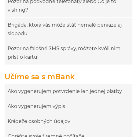
Pozor na podvodné telefonáty alebo Čo je to
vishing?
Brigáda, ktorá vás môže stáť nemalé peniaze aj
slobodu
Pozor na falošné SMS správy, môžete kvôli nim
prísť o kartu!
Učíme sa s mBank
Ako vygenerujem potvrdenie len jednej platby
Ako vygenerujem výpis
Krádeže osobných údajov
Chráňte svoje firemné počítače