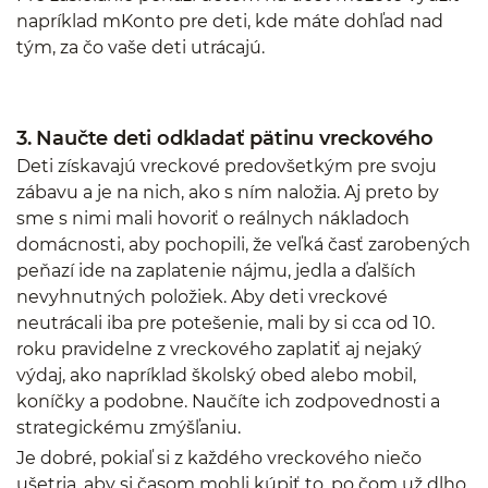
napríklad mKonto pre deti, kde máte dohľad nad
tým, za čo vaše deti utrácajú.
3. Naučte deti odkladať pätinu vreckového
Deti získavajú vreckové predovšetkým pre svoju
zábavu a je na nich, ako s ním naložia. Aj preto by
sme s nimi mali hovoriť o reálnych nákladoch
domácnosti, aby pochopili, že veľká časť zarobených
peňazí ide na zaplatenie nájmu, jedla a ďalších
nevyhnutných položiek. Aby deti vreckové
neutrácali iba pre potešenie, mali by si cca od 10.
roku pravidelne z vreckového zaplatiť aj nejaký
výdaj, ako napríklad školský obed alebo mobil,
koníčky a podobne. Naučíte ich zodpovednosti a
strategickému zmýšľaniu.
Je dobré, pokiaľ si z každého vreckového niečo
ušetria, aby si časom mohli kúpiť to, po čom už dlho