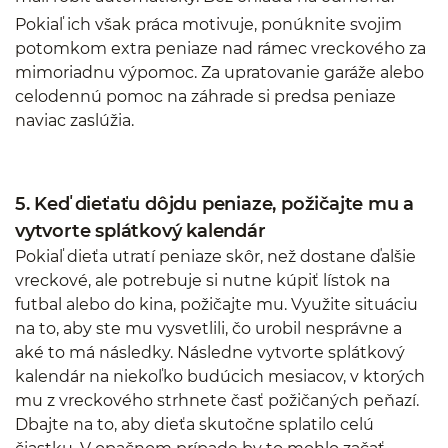
Pokiaľ ich však práca motivuje, ponúknite svojim
potomkom extra peniaze nad rámec vreckového za
mimoriadnu výpomoc. Za upratovanie garáže alebo
celodennú pomoc na záhrade si predsa peniaze
naviac zaslúžia.
5. Keď dieťaťu dôjdu peniaze, požičajte mu a
vytvorte splátkový kalendár
Pokiaľ dieťa utratí peniaze skôr, než dostane ďalšie
vreckové, ale potrebuje si nutne kúpiť lístok na
futbal alebo do kina, požičajte mu. Využite situáciu
na to, aby ste mu vysvetlili, čo urobil nesprávne a
aké to má následky. Následne vytvorte splátkový
kalendár na niekoľko budúcich mesiacov, v ktorých
mu z vreckového strhnete časť požičaných peňazí.
Dbajte na to, aby dieťa skutočne splatilo celú