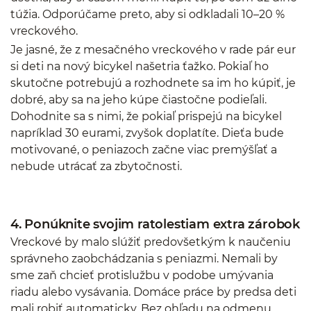
túžia. Odporúčame preto, aby si odkladali 10–20 %
vreckového.
Je jasné, že z mesačného vreckového v rade pár eur
si deti na nový bicykel našetria ťažko. Pokiaľ ho
skutočne potrebujú a rozhodnete sa im ho kúpiť, je
dobré, aby sa na jeho kúpe čiastočne podieľali.
Dohodnite sa s nimi, že pokiaľ prispejú na bicykel
napríklad 30 eurami, zvyšok doplatíte. Dieťa bude
motivované, o peniazoch začne viac premýšľať a
nebude utrácať za zbytočnosti.
4. Ponúknite svojim ratolestiam extra zárobok
Vreckové by malo slúžiť predovšetkým k naučeniu
správneho zaobchádzania s peniazmi. Nemali by
sme zaň chcieť protislužbu v podobe umývania
riadu alebo vysávania. Domáce práce by predsa deti
mali robiť automaticky. Bez ohľadu na odmenu.