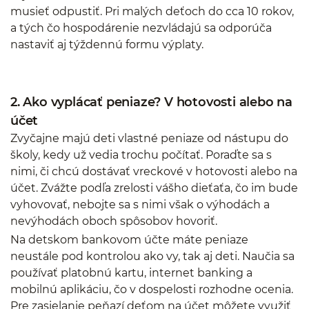
musieť odpustiť. Pri malých deťoch do cca 10 rokov,
a tých čo hospodárenie nezvládajú sa odporúča
nastaviť aj týždennú formu výplaty.
2. Ako vyplácať peniaze? V hotovosti alebo na
účet
Zvyčajne majú deti vlastné peniaze od nástupu do
školy, kedy už vedia trochu počítať. Poraďte sa s
nimi, či chcú dostávať vreckové v hotovosti alebo na
účet. Zvážte podľa zrelosti vášho dieťaťa, čo im bude
vyhovovať, nebojte sa s nimi však o výhodách a
nevýhodách oboch spôsobov hovoriť.
Na detskom bankovom účte máte peniaze
neustále pod kontrolou ako vy, tak aj deti. Naučia sa
používať platobnú kartu, internet banking a
mobilnú aplikáciu, čo v dospelosti rozhodne ocenia.
Pre zasielanie peňazí deťom na účet môžete využiť