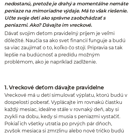
nedostanú, pretože je drahý a momentálne nemáte
peniaze na mimoriadne výdaje. Má to však riešenie.
Učte svoje deti ako správne zaobchádzať s
peniazmi. Ako? Dávajte im vreckové.
Dávať svojim deťom pravidelný príjem je veľmi
dôležité. Naučia sa ako svet financií funguje a budú
sa viac zaujímať o to, koľko čo stojí. Pripravia sa tak
lepšie na budúcnosť a predídu možným
problémom, ako je napríklad zadlženie.
1. Vreckové deťom dávajte pravidelne
Vreckové má u detí simulovať výplatu, ktorú budú v
dospelosti poberať. Vyplácajte im rovnakú čiastku
každý mesiac, ideálne stále v rovnaký deň, aby si
zvykli na dobu, kedy si musia s peniazmi vystačiť.
Pokiaľ ich všetky utratia po prvých pár dňoch,
zvyšok mesiaca si zmrzlinu alebo nové tričko budú