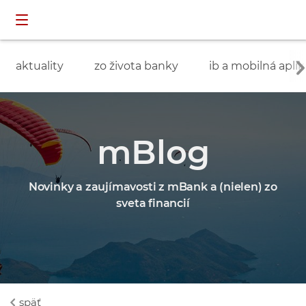
Preskočiť navigáciu a prejsť na obsah
INDIVIDUÁLNI
prihlásenie
ZÁKAZNÍCI
aktuality
zo života banky
ib a mobilná aplik
mBlog
Novinky a zaujímavosti z mBank a (nielen) zo
sveta financií
späť