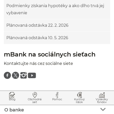
Podmienky získania hypotéky a ako dlho trvá jej
vybavenie
Plánovaná odstávka 22. 2. 2026
Plánovaná odstávka 10. 5. 2026
mBank na sociálnych sieťach
Kontaktujte nás cez sociálne siete
Znajdź nas na facebooku
Znajdź nas na twitterze
Znajdź nas na instagramie
Znajdź nas na youtube
Prejsť na začiatok stránky
Preskočiť na začiatok obsahu
Blog
Obchodná
Pomoc
Kurzový
Výsledky
sieť
lístok
fondov
O banke