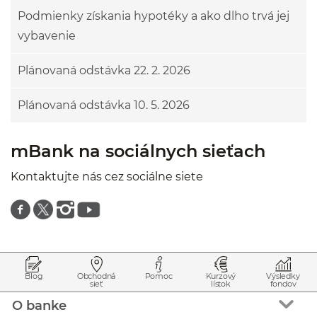
Podmienky získania hypotéky a ako dlho trvá jej
vybavenie
Plánovaná odstávka 22. 2. 2026
Plánovaná odstávka 10. 5. 2026
mBank na sociálnych sieťach
Kontaktujte nás cez sociálne siete
Znajdź nas na facebooku
Znajdź nas na twitterze
Znajdź nas na instagramie
Znajdź nas na youtube
Prejsť na začiatok stránky
Preskočiť na začiatok obsahu
Blog
Obchodná
Pomoc
Kurzový
Výsledky
sieť
lístok
fondov
O banke