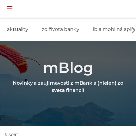
Preskočiť navigáciu a prejsť na obsah
INDIVIDUÁLNI
prihlásenie
ZÁKAZNÍCI
aktuality
zo života banky
ib a mobilná aplik
mBlog
Novinky a zaujímavosti z mBank a (nielen) zo
sveta financií
späť