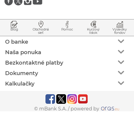
Prejsť na začiatok stránky
Preskočiť na začiatok obsahu
Blog
Obchodná
Pomoc
Kurzový
Výsledky
sieť
lístok
fondov
O banke
Naša ponuka
Bezkontaktné platby
Dokumenty
Kalkulačky
© mBank S.A. /
powered by