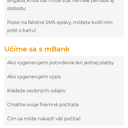
Brigáda, ktorá vás môže stáť nemalé peniaze aj
slobodu
Pozor na falošné SMS správy, môžete kvôli nim
prísť o kartu!
Učíme sa s mBank
Ako vygenerujem potvrdenie len jednej platby
Ako vygenerujem výpis
Krádeže osobných údajov
Chráňte svoje firemné počítače
Čím sa môže nakaziť váš počítač