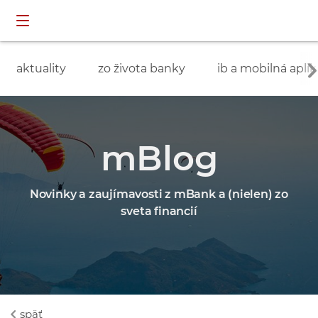
Preskočiť navigáciu a prejsť na obsah
INDIVIDUÁLNI
prihlásenie
ZÁKAZNÍCI
aktuality
zo života banky
ib a mobilná aplik
mBlog
Novinky a zaujímavosti z mBank a (nielen) zo
sveta financií
späť