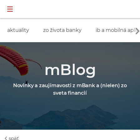
Preskočiť navigáciu a prejsť na obsah
INDIVIDUÁLNI
prihlásenie
ZÁKAZNÍCI
aktuality
zo života banky
ib a mobilná aplik
mBlog
Novinky a zaujímavosti z mBank a (nielen) zo
sveta financií
späť