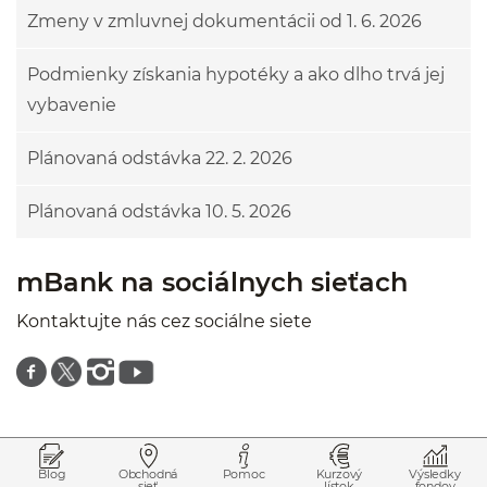
Zmeny v zmluvnej dokumentácii od 1. 6. 2026
Podmienky získania hypotéky a ako dlho trvá jej
vybavenie
Plánovaná odstávka 22. 2. 2026
Plánovaná odstávka 10. 5. 2026
mBank na sociálnych sieťach
Kontaktujte nás cez sociálne siete
Znajdź nas na facebooku
Znajdź nas na twitterze
Znajdź nas na instagramie
Znajdź nas na youtube
Prejsť na začiatok stránky
Preskočiť na začiatok obsahu
Blog
Obchodná
Pomoc
Kurzový
Výsledky
sieť
lístok
fondov