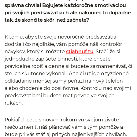
správna chvíľa! Bojujete každoročne s motiváciou
pri svojich predsavzatiach ale nakoniec to dopadne
tak, že skončíte skôr, než začnete?
K tomu, aby ste svoje novoročné predsavzatia
dodržali čo najdlhšie, vám pomôže náš kontrolór
návykov, ktorý si môžete
stiahnuť tu
. Stačí, že si
jednoducho zapíšete činnosti, ktoré chcete
pravidelne robiť a denne si budete zaznamenávať, či
ste ich skutočne vykonali. A to či už ide o týždenné
odkladanie menšej sumy peňazí na nový telefón
alebo chodenie do posilňovne. Kontrolu nad svojimi
predsavzatiami budete mať pevne vo svojich
rukách.
Pokiaľ chcete s novým rokom vo svojom živote
niečo zmeniť, náš plánovač vám s tým pomôže a
bude pri vás stáť aj pri tých najlenivejších chvíľach.