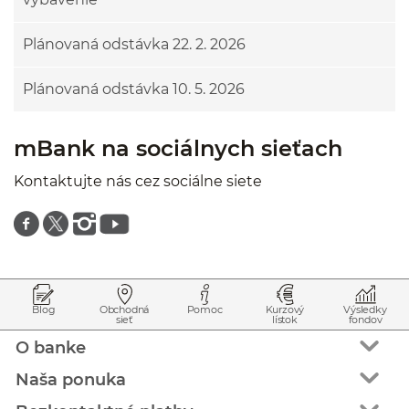
Plánovaná odstávka 22. 2. 2026
Plánovaná odstávka 10. 5. 2026
mBank na sociálnych sieťach
Kontaktujte nás cez sociálne siete
Znajdź nas na facebooku
Znajdź nas na twitterze
Znajdź nas na instagramie
Znajdź nas na youtube
Prejsť na začiatok stránky
Preskočiť na začiatok obsahu
Blog
Obchodná
Pomoc
Kurzový
Výsledky
sieť
lístok
fondov
O banke
Naša ponuka