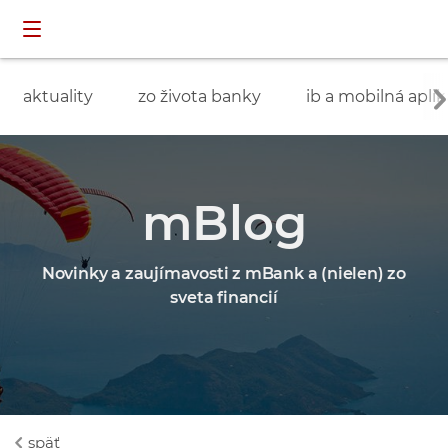
Preskočiť navigáciu a prejsť na obsah
INDIVIDUÁLNI
prihlásenie
ZÁKAZNÍCI
aktuality
zo života banky
ib a mobilná aplik
mBlog
Novinky a zaujímavosti z mBank a (nielen) zo
sveta financií
späť