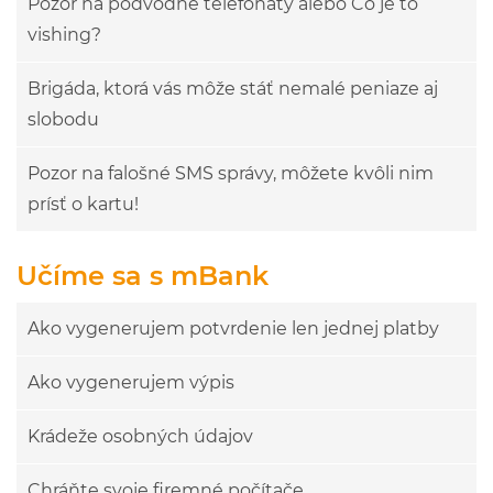
Pozor na podvodné telefonáty alebo Čo je to
vishing?
Brigáda, ktorá vás môže stáť nemalé peniaze aj
slobodu
Pozor na falošné SMS správy, môžete kvôli nim
prísť o kartu!
Učíme sa s mBank
Ako vygenerujem potvrdenie len jednej platby
Ako vygenerujem výpis
Krádeže osobných údajov
Chráňte svoje firemné počítače