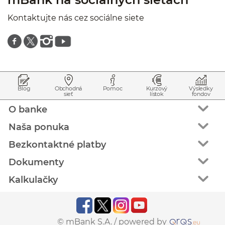
Kontaktujte nás cez sociálne siete
Znajdź nas na facebooku
Znajdź nas na twitterze
Znajdź nas na instagramie
Znajdź nas na youtube
Prejsť na začiatok stránky
Preskočiť na začiatok obsahu
Blog
Obchodná
Pomoc
Kurzový
Výsledky
sieť
lístok
fondov
O banke
Naša ponuka
Bezkontaktné platby
Dokumenty
Kalkulačky
© mBank S.A. /
powered by