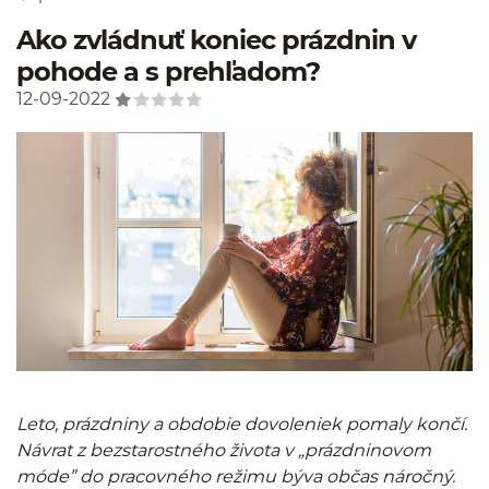
Ako zvládnuť koniec prázdnin v
pohode a s prehľadom?
12-09-2022
Leto, prázdniny a obdobie dovoleniek pomaly končí.
Návrat z bezstarostného života v „prázdninovom
móde” do pracovného režimu býva občas náročný.