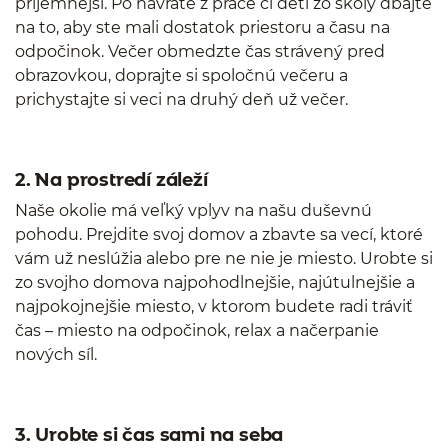
príjemnejší. Po návrate z práce či detí zo školy dbajte
na to, aby ste mali dostatok priestoru a času na
odpočinok. Večer obmedzte čas strávený pred
obrazovkou, doprajte si spoločnú večeru a
prichystajte si veci na druhý deň už večer.
2. Na prostredí záleží
Naše okolie má veľký vplyv na našu duševnú
pohodu. Prejdite svoj domov a zbavte sa vecí, ktoré
vám už neslúžia alebo pre ne nie je miesto. Urobte si
zo svojho domova najpohodlnejšie, najútulnejšie a
najpokojnejšie miesto, v ktorom budete radi tráviť
čas – miesto na odpočinok, relax a načerpanie
nových síl.
3. Urobte si čas sami na seba