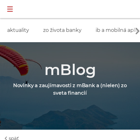
Preskočiť navigáciu a prejsť na obsah
INDIVIDUÁLNI
prihlásenie
ZÁKAZNÍCI
aktuality
zo života banky
ib a mobilná aplik
mBlog
Novinky a zaujímavosti z mBank a (nielen) zo
sveta financií
späť