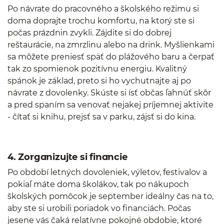
Po návrate do pracovného a školského režimu si
doma doprajte trochu komfortu, na ktorý ste si
počas prázdnin zvykli. Zájdite si do dobrej
reštaurácie, na zmrzlinu alebo na drink. Myšlienkami
sa môžete preniesť späť do plážového baru a čerpať
tak zo spomienok pozitívnu energiu. Kvalitný
spánok je základ, preto si ho vychutnajte aj po
návrate z dovolenky. Skúste si ísť občas ľahnúť skôr
a pred spaním sa venovať nejakej príjemnej aktivite
- čítať si knihu, prejsť sa v parku, zájsť si do kina.
4. Zorganizujte si financie
Po období letných dovoleniek, výletov, festivalov a
pokiaľ máte doma školákov, tak po nákupoch
školských pomôcok je september ideálny čas na to,
aby ste si urobili poriadok vo financiách. Počas
jesene vás čaká relatívne pokojné obdobie, ktoré