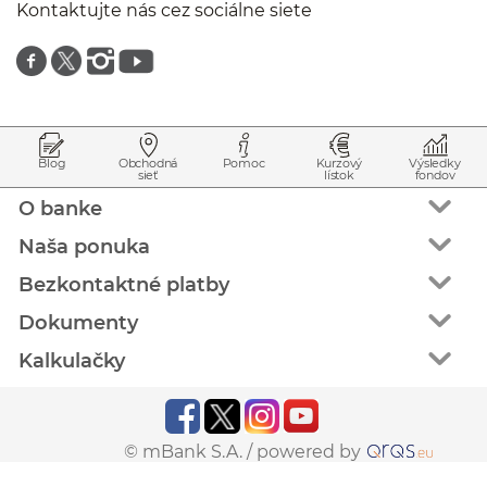
Kontaktujte nás cez sociálne siete
Znajdź nas na facebooku
Znajdź nas na twitterze
Znajdź nas na instagramie
Znajdź nas na youtube
Prejsť na začiatok stránky
Preskočiť na začiatok obsahu
Blog
Obchodná
Pomoc
Kurzový
Výsledky
sieť
lístok
fondov
O banke
Naša ponuka
Bezkontaktné platby
Dokumenty
Kalkulačky
© mBank S.A. /
powered by