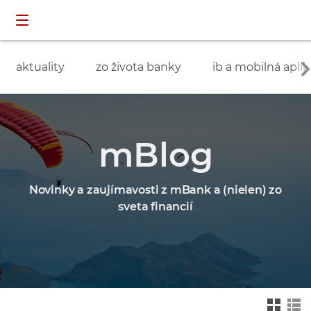
Preskočiť navigáciu a prejsť na obsah
INDIVIDUÁLNI
prihlásenie
ZÁKAZNÍCI
aktuality
zo života banky
ib a mobilná aplik
mBlog
Novinky a zaujímavosti z mBank a (nielen) zo
sveta financií
Zmień na widok ka
Zmień na
felkowy
widok drz
ewa