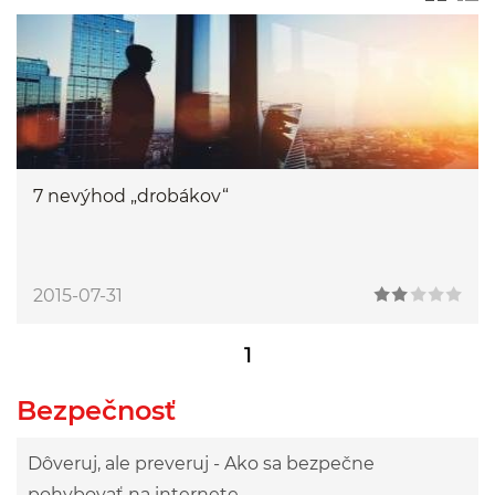
7 nevýhod „drobákov“
2015-07-31
1
Bezpečnosť
Dôveruj, ale preveruj - Ako sa bezpečne
pohybovať na internete