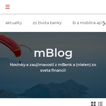
Preskočiť navigáciu a prejsť na obsah
INDIVIDUÁLNI
prihlásenie
ZÁKAZNÍCI
aktuality
zo života banky
ib a mobilná aplik
mBlog
Novinky a zaujímavosti z mBank a (nielen) zo
sveta financií
Zmień na widok ka
Zmień na
felkowy
widok drz
ewa