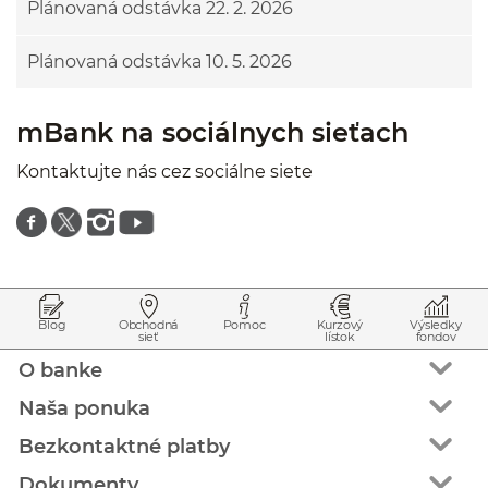
Plánovaná odstávka 22. 2. 2026
Plánovaná odstávka 10. 5. 2026
mBank na sociálnych sieťach
Kontaktujte nás cez sociálne siete
Znajdź nas na facebooku
Znajdź nas na twitterze
Znajdź nas na instagramie
Znajdź nas na youtube
Prejsť na začiatok stránky
Preskočiť na začiatok obsahu
Blog
Obchodná
Pomoc
Kurzový
Výsledky
sieť
lístok
fondov
O banke
Naša ponuka
Bezkontaktné platby
Dokumenty