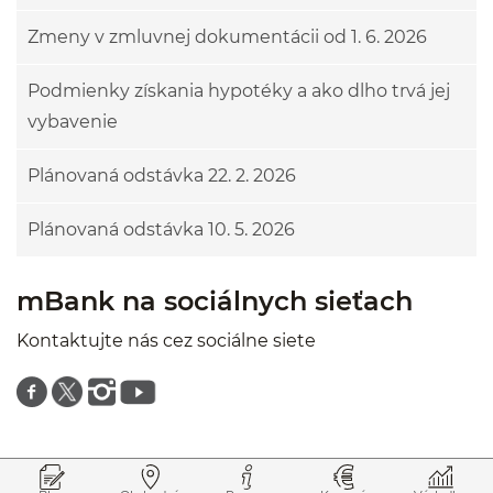
Zmeny v zmluvnej dokumentácii od 1. 6. 2026
Podmienky získania hypotéky a ako dlho trvá jej
vybavenie
Plánovaná odstávka 22. 2. 2026
Plánovaná odstávka 10. 5. 2026
mBank na sociálnych sieťach
Kontaktujte nás cez sociálne siete
Znajdź nas na facebooku
Znajdź nas na twitterze
Znajdź nas na instagramie
Znajdź nas na youtube
Prejsť na začiatok stránky
Preskočiť na začiatok obsahu