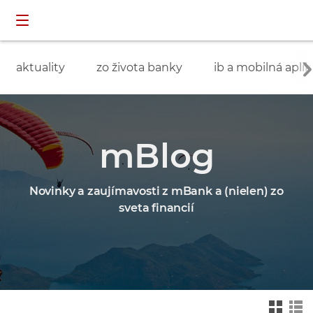
Preskočiť navigáciu a prejsť na obsah
INDIVIDUÁLNI
prihlásenie
ZÁKAZNÍCI
aktuality
zo života banky
ib a mobilná aplik
mBlog
Novinky a zaujímavosti z mBank a (nielen) zo
sveta financií
Zmień na widok ka
Zmień na
felkowy
widok drz
ewa