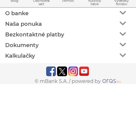
Blog
Obchodná
Pomoc
Kurzový
Výsledky
sieť
lístok
fondov
O banke
Naša ponuka
Bezkontaktné platby
Dokumenty
Kalkulačky
© mBank S.A. /
powered by