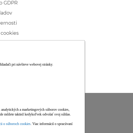
 o GDPR
ladov
vernosti
 cookies
ľské
ké konanie
RS
Viac informácií