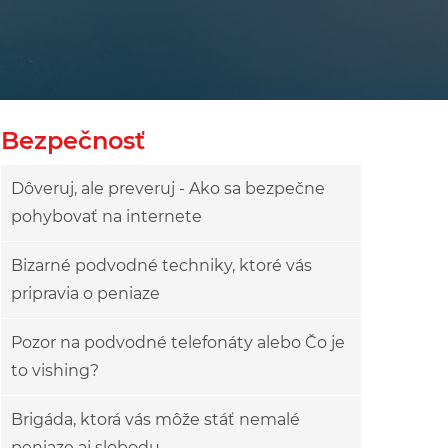
owy
ok drzewa
Bezpečnosť
Dôveruj, ale preveruj - Ako sa bezpečne
pohybovať na internete
Bizarné podvodné techniky, ktoré vás
pripravia o peniaze
Pozor na podvodné telefonáty alebo Čo je
to vishing?
Brigáda, ktorá vás môže stáť nemalé
peniaze aj slobodu