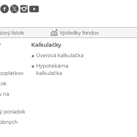
Znajdź nas na facebooku
Znajdź nas na twitterze
Znajdź nas na instagramie
Znajdź nas na youtube
zový lístok
Výsledky fondov
y
Kalkulačky
Úverová kalkulačka
y
Hypotekárna
poplatkov
kalkulačka
tok
 na
ý poriadok
sobných