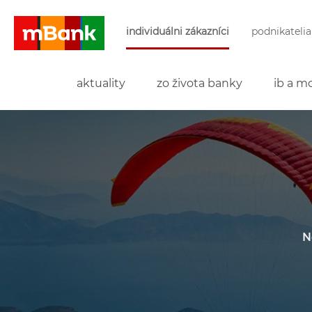
Preskočiť navigáciu a prejsť na obsah
individuálni zákazníci
podnikatelia
mBank
aktuality
zo života banky
ib a mo
N