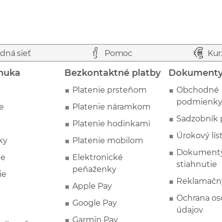
dná sieť
Pomoc
Kur
nuka
Bezkontaktné platby
Dokument
Platenie prsteňom
Obchodné
podmienk
e
Platenie náramkom
Sadzobník 
Platenie hodinkami
Úrokový lís
ky
Platenie mobilom
Dokumenty
ie
Elektronické
stiahnutie
peňaženky
ie
Reklamačn
Apple Pay
Ochrana o
Google Pay
údajov
Garmin Pay