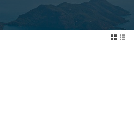
Zmień na widok kafelk
Zmień na wid