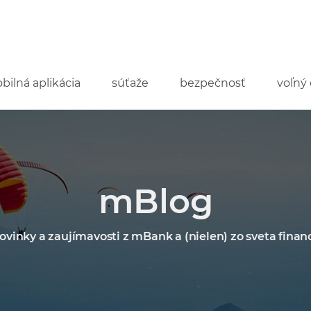
bilná aplikácia
súťaže
bezpečnosť
voľný 
mBlog
ovinky a zaujímavosti z mBank a (nielen) zo sveta financ