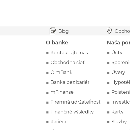
Prejsť na začiatok stránky
Preskočiť na začiatok obsahu
Blog
Obcho
O banke
Naša po
Kontaktujte nás
Účty
Obchodná sieť
Sporeni
O mBank
Úvery
Banka bez bariér
Hypoté
mFinanse
Poisten
Firemná udržateľnosť
Investíc
Finančné výsledky
Karty
Kariéra
Služby