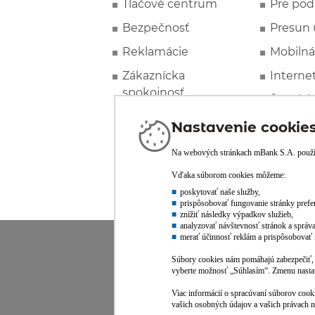
Tlačové centrum
Pre pod
Bezpečnosť
Presun 
Reklamácie
Mobilná
Zákaznícka
Interne
spokojnosť
Špeciál