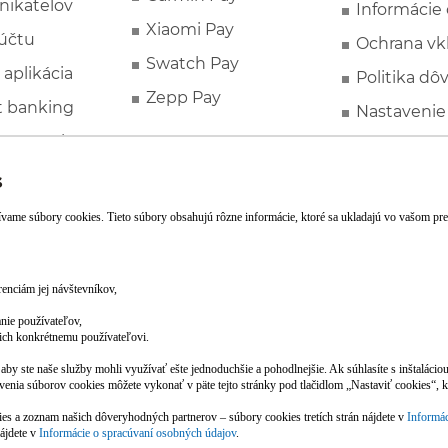
nikateľov
Informácie
Xiaomi Pay
účtu
Ochrana vk
Swatch Pay
 aplikácia
Politika dô
Zepp Pay
t banking
Nastavenie
ne ponuky
Spotrebite
rozhodcovs
FATCA a C
Založte si účet pohodlne z mobilu