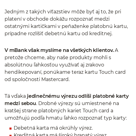
Jedným z takých víťazstiev môže byť aj to, že pri
platení v obchode dokážu rozpoznať medzi
ostatnými kartičkami v peňaženke platobnú kartu,
prípadne rozlíšiť debetnú kartu od kreditnej.
V mBank však myslíme na všetkých klientov.
A
pretože chceme, aby naše produkty mohli s
absolútnou ľahkosťou využívať aj zrakovo
hendikepovaní, ponúkame teraz kartu Touch card
od spoločnosti Mastercard.
Tá vďaka
jedinečnému výrezu odlíši platobné karty
medzi sebou
. Drobné výrezy sú umiestnené na
kratšej strane platobných kariet Touch card a
umožňujú podľa hmatu ľahko rozpoznať typ karty:
Debetná karta má okrúhly výrez.
Kreditná karta má široký hranatý výrez.