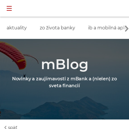
Preskočiť navigáciu a prejsť na obsah
INDIVIDUÁLNI
prihlásenie
ZÁKAZNÍCI
aktuality
zo života banky
ib a mobilná aplik
mBlog
Novinky a zaujímavosti z mBank a (nielen) zo
sveta financií
späť