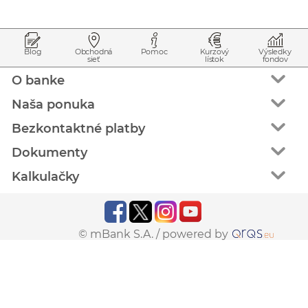
Prejsť na začiatok stránky
Preskočiť na začiatok obsahu
Blog
Obchodná
Pomoc
Kurzový
Výsledky
sieť
lístok
fondov
O banke
Naša ponuka
Bezkontaktné platby
Dokumenty
Kalkulačky
© mBank S.A. /
powered by