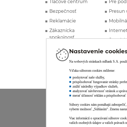
Tlačové centrum
Pre pod
Bezpečnosť
Presun 
Reklamácie
Mobilná
Zákaznícka
Interne
spokojnosť
Špeciál