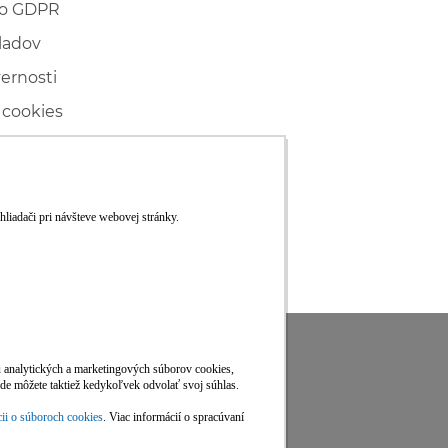
 o GDPR
ladov
vernosti
 cookies
ľské
ké konanie
RS
Viac informácií