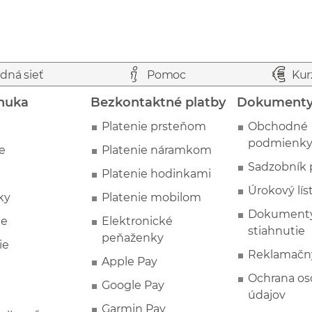
dná sieť
Pomoc
Kur
nuka
Bezkontaktné platby
Dokument
Platenie prsteňom
Obchodné
podmienk
e
Platenie náramkom
Sadzobník 
Platenie hodinkami
Úrokový lís
ky
Platenie mobilom
Dokumenty
ie
Elektronické
stiahnutie
peňaženky
ie
Reklamačn
Apple Pay
Ochrana o
Google Pay
údajov
Garmin Pay