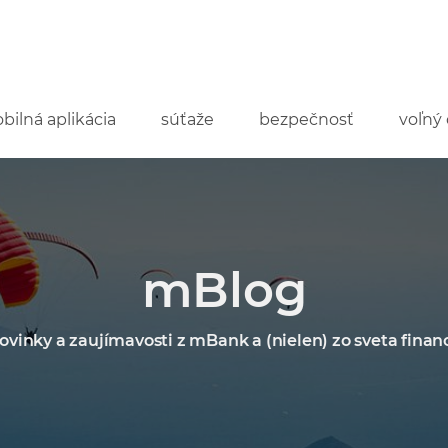
bilná aplikácia
súťaže
bezpečnosť
voľný 
mBlog
ovinky a zaujímavosti z mBank a (nielen) zo sveta financ