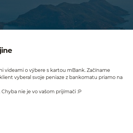
jine
mi videami o výbere s kartou mBank. Začíname
klient vyberal svoje peniaze z bankomatu priamo na
Chyba nie je vo vašom prijímači :P