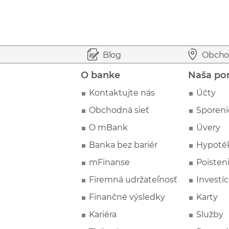
Prejsť na začiatok stránky
Preskočiť na začiatok obsahu
Blog
Obcho
O banke
Naša po
Kontaktujte nás
Účty
Obchodná sieť
Sporeni
O mBank
Úvery
Banka bez bariér
Hypoté
mFinanse
Poisten
Firemná udržateľnosť
Investíc
Finančné výsledky
Karty
Kariéra
Služby