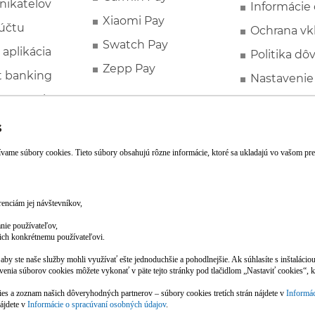
nikateľov
Informácie
Xiaomi Pay
účtu
Ochrana vk
Swatch Pay
 aplikácia
Politika dô
Zepp Pay
t banking
Nastavenie
ne ponuky
Spotrebite
rozhodcovs
FATCA a C
Založte si účet pohodlne z mobilu