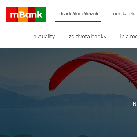
Preskočiť navigáciu a prejsť na obsah
individuálni zákazníci
podnikatelia
mBank
aktuality
zo života banky
ib a mo
N