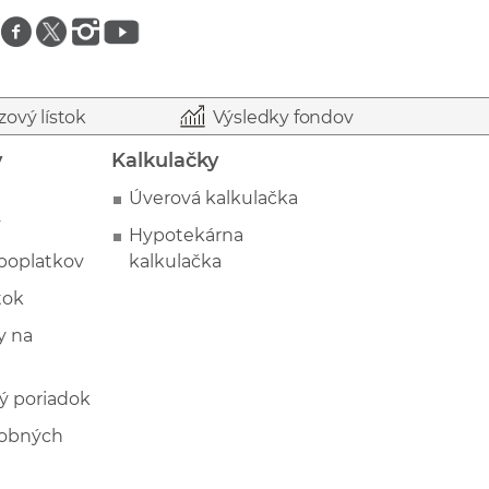
Znajdź nas na facebooku
Znajdź nas na twitterze
Znajdź nas na instagramie
Znajdź nas na youtube
zový lístok
Výsledky fondov
y
Kalkulačky
Úverová kalkulačka
y
Hypotekárna
poplatkov
kalkulačka
tok
 na
ý poriadok
sobných