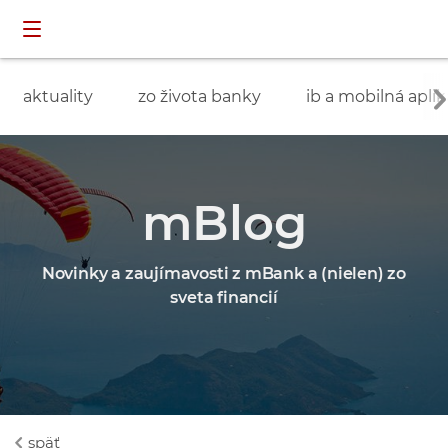
Preskočiť navigáciu a prejsť na obsah
INDIVIDUÁLNI
prihlásenie
ZÁKAZNÍCI
aktuality
zo života banky
ib a mobilná aplik
mBlog
Novinky a zaujímavosti z mBank a (nielen) zo
sveta financií
späť