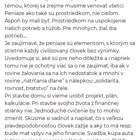
témou, ktorej sa zrejme musíme venovať všetci.
Peniaze ako také sú prostriedkom, nie cieľom.
Aspoň by mali byť. Prostriedkom na uspokojenie
našich potrieb a túžob. Pre mnohých, žiaľ, iba
potrieb....
Je zaujímavé, že peniaze sú elementom, s ktorým sa
stretne každý civilizovaný človek bez výnimky.
Uvedomuje si, aké sú pre neho dôležité a i napriek
tomu nie je ochotný viac sa o ne zaujímať, iba ak v
rovine žalovania sa na ich nedostatok a mnohí v
rovine „natŕčania dlane“ s nálepkou „solidarita,
rovnosť, bratstvo“ na čele.
Pri stavbe domu si vieme urobiť projekt, plán,
kalkulácie. Pri stavbe svojho života z finančnej
stránky nie. Jednoduché cvičenie by to mohlo
zmeniť. Skúsme si sadnúť a napísať, čo s veľkou
pravdepodobnosťou človek zažije a aký to má resp.
bude mať vplyv na jeho financie. Svadba, kúpa auta