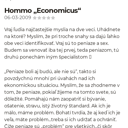
Hommo „Economicus“
06-03-2009
Vraj ľudia najčastejšie myslia na dve veci. Uhádnete
na ktoré? Myslím, že pri troche snahy sa dajú ľahko
obe veci identifikovať. Vraj sú to peniaze a sex.
Budem sa venovať iba tej prvej, teda peniazom, tú
druhú ponechám iným špecialistom 
„Peniaze boli aj budú, ale nie sú“, takto si
povzdychnú mnohí pri úvahách nad ich
ekonomickou situáciou. Myslím, že sa zhodneme v
tom, že peniaze, pokiaľ žijeme na tomto svete, sú
dôležité. Pomáhajú nám zaopatriť si bývanie,
ošatenie, stravu, istý životný štandard. Ak ich je
málo, máme problém. Bohatí tvrdia, že aj keď ich je
veľa, máte problém...treba si ich udržať a ochrániť.
Čiže peniaze sú „problém“ pre všetkých...či skôr