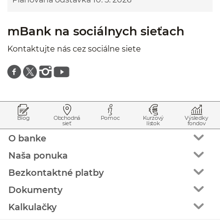
mBank na sociálnych sieťach
Kontaktujte nás cez sociálne siete
Znajdź nas na facebooku
Znajdź nas na twitterze
Znajdź nas na instagramie
Znajdź nas na youtube
Prejsť na začiatok stránky
Preskočiť na začiatok obsahu
Blog
Obchodná
Pomoc
Kurzový
Výsledky
sieť
lístok
fondov
O banke
Naša ponuka
Bezkontaktné platby
Dokumenty
Kalkulačky