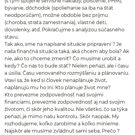
(s tým spojené servisné náklady, poistenie, PHM),
bývanie, dôchodok (spoliehanie sa iba na štát
neodporúčam), možné obdobie bez príjmu
(choroba, strata zamestnania), vlastné deti,
dovolenky, atď. Pokračujme s analýzou súčasného
stavu.
Tak ako, sme na napísané situácie pripravení ? Je
naša finančná situácia taká, aká chcem aby bola? Ak
nie, ako to chceme zmeniť? Čo musíme urobiť a
kedy? Čo nás to bude stáť? Nielen peňazí, ale i času
a úsilia. Času venovaného rozmýšľaniu a plánovaniu.
Vraví sa, že keď si človek nenaplánuje život,
naplánujú mu ho iní. Kto plánuje život mne?
Kto prevezme zodpovednosť nad svojimi
financiami, prevezme zodpovednosť aj nad svojim
životom, či skôr jeho kvalitou. Nie všetko, čo sa týka
peňazí, je mimo našu kontrolu. Skôr naopak. My
rozhodujeme, koľko zarobíme a koľko minieme.
Najskôr ale musíme zvládnuť sami seba. Prečo ?