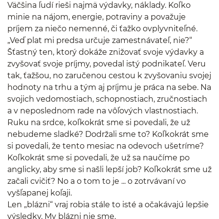
Väčšina ľudí rieši najmä výdavky, náklady. Koľko
minie na nájom, energie, potraviny a považuje
príjem za niečo nemenné, či ťažko ovplyvniteľné.
„Veď plat mi predsa určuje zamestnávateľ, nie?“
Šťastný ten, ktorý dokáže znižovať svoje výdavky a
zvyšovať svoje príjmy, povedal istý podnikateľ. Veru
tak, ťažšou, no zaručenou cestou k zvyšovaniu svojej
hodnoty na trhu a tým aj príjmu je práca na sebe. Na
svojich vedomostiach, schopnostiach, zručnostiach
a v neposlednom rade na vôľových vlastnostiach.
Ruku na srdce, koľkokrát sme si povedali, že už
nebudeme sladké? Dodržali sme to? Koľkokrát sme
si povedali, že tento mesiac na odevoch ušetríme?
Koľkokrát sme si povedali, že už sa naučíme po
anglicky, aby sme si našli lepší job? Koľkokrát sme už
začali cvičiť? No a o tom to je ... o zotrvávaní vo
vyšľapanej koľaji.
Len „blázni“ vraj robia stále to isté a očakávajú lepšie
výsledky. My blázni nie sme.