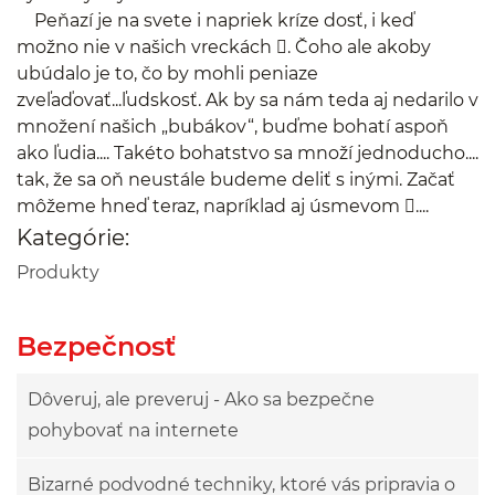
Peňazí je na svete i napriek kríze dosť, i keď
možno nie v našich vreckách . Čoho ale akoby
ubúdalo je to, čo by mohli peniaze
zveľaďovať...ľudskosť. Ak by sa nám teda aj nedarilo v
množení našich „bubákov“, buďme bohatí aspoň
ako ľudia.... Takéto bohatstvo sa množí jednoducho....
tak, že sa oň neustále budeme deliť s inými. Začať
môžeme hneď teraz, napríklad aj úsmevom ....
Kategórie:
Produkty
Bezpečnosť
Dôveruj, ale preveruj - Ako sa bezpečne
pohybovať na internete
Bizarné podvodné techniky, ktoré vás pripravia o