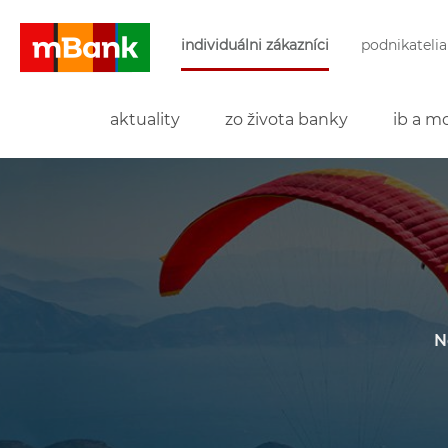
Preskočiť navigáciu a prejsť na obsah
individuálni zákazníci
podnikatelia
mBank
aktuality
zo života banky
ib a mo
N