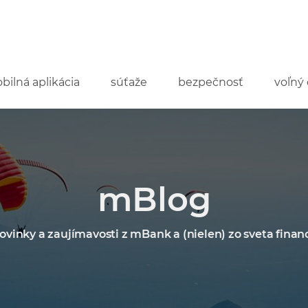
bilná aplikácia
súťaže
bezpečnosť
voľný 
mBlog
ovinky a zaujímavosti z mBank a (nielen) zo sveta financ