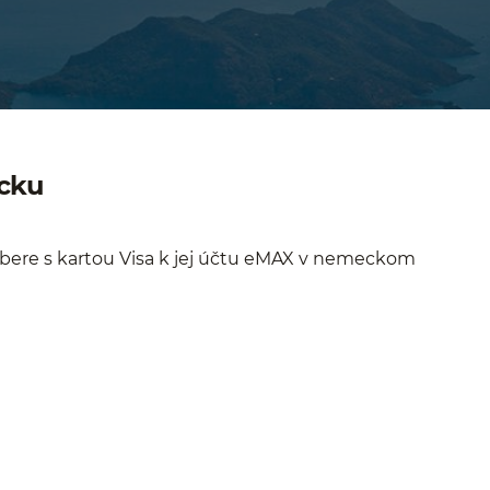
cku
výbere s kartou Visa k jej účtu eMAX v nemeckom