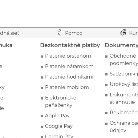
dná sieť
Pomoc
Kur
nuka
Bezkontaktné platby
Dokument
Platenie prsteňom
Obchodné
podmienk
e
Platenie náramkom
Sadzobník 
Platenie hodinkami
Úrokový lís
ky
Platenie mobilom
Dokumenty
ie
Elektronické
stiahnutie
peňaženky
ie
Reklamačn
Apple Pay
Ochrana o
Google Pay
údajov
Garmin Pay