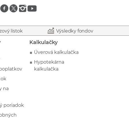
Znajdź nas na facebooku
Znajdź nas na twitterze
Znajdź nas na instagramie
Znajdź nas na youtube
zový lístok
Výsledky fondov
y
Kalkulačky
Úverová kalkulačka
y
Hypotekárna
poplatkov
kalkulačka
tok
 na
ý poriadok
sobných