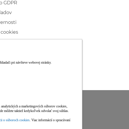
 o GDPR
ladov
vernosti
 cookies
ľské
ké konanie
RS
Viac informácií