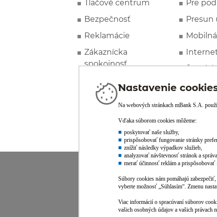
Tlačové centrum
Pre pod
Bezpečnosť
Presun 
Reklamácie
Mobilná
Zákaznícka
Interne
spokojnosť
Špeciál