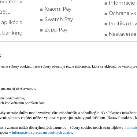
nikateľov
Informácie
Xiaomi Pay
účtu
Ochrana vk
Swatch Pay
 aplikácia
Politika dô
Zepp Pay
t banking
Nastavenie
ne ponuky
Spotrebite
rozhodcovs
FATCA a C
Založte si účet pohodlne z mobilu