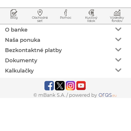
Prejsť na začiatok stránky
Preskočiť na začiatok obsahu
Blog
Obchodná
Pomoc
Kurzový
Výsledky
sieť
lístok
fondov
O banke
Naša ponuka
Bezkontaktné platby
Dokumenty
Kalkulačky
© mBank S.A. /
powered by