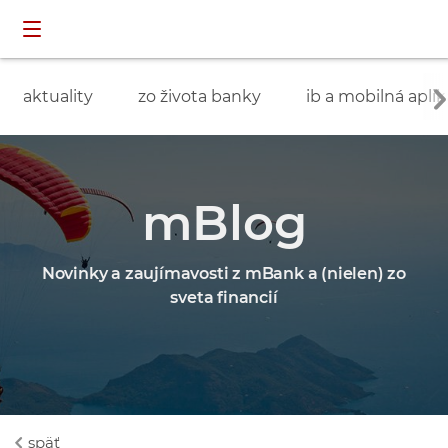
Preskočiť navigáciu a prejsť na obsah
INDIVIDUÁLNI
prihlásenie
ZÁKAZNÍCI
aktuality
zo života banky
ib a mobilná aplik
mBlog
Novinky a zaujímavosti z mBank a (nielen) zo
sveta financií
späť