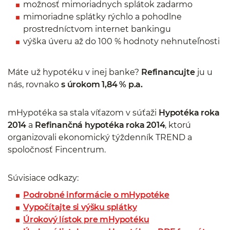
možnosť mimoriadnych splátok zadarmo
mimoriadne splátky rýchlo a pohodlne
prostredníctvom internet bankingu
výška úveru až do 100 % hodnoty nehnuteľnosti
Máte už hypotéku v inej banke?
Refinancujte
ju u
nás, rovnako
s úrokom 1,84 % p.a.
mHypotéka sa stala víťazom v súťaži
Hypotéka roka
2014
a
Refinančná hypotéka roka 2014
, ktorú
organizovali ekonomický týždenník TREND a
spoločnosť Fincentrum.
Súvisiace odkazy:
Podrobné informácie o mHypotéke
Vypočítajte si výšku splátky
Úrokový lístok pre mHypotéku