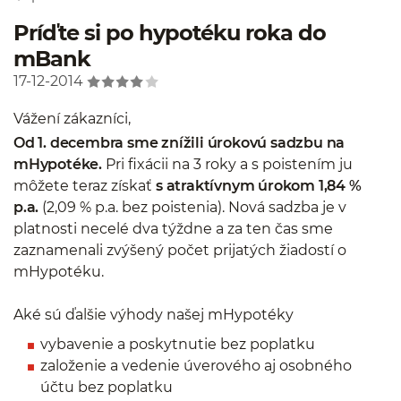
Príďte si po hypotéku roka do
mBank
17-12-2014
Vážení zákazníci,
Od 1. decembra sme znížili úrokovú sadzbu na
mHypotéke.
Pri fixácii na 3 roky a s poistením ju
môžete teraz získať
s atraktívnym úrokom 1,84 %
p.a.
(2,09 % p.a. bez poistenia). Nová sadzba je v
platnosti necelé dva týždne a za ten čas sme
zaznamenali zvýšený počet prijatých žiadostí o
mHypotéku.
Aké sú ďalšie výhody našej mHypotéky
vybavenie a poskytnutie bez poplatku
založenie a vedenie úverového aj osobného
účtu bez poplatku