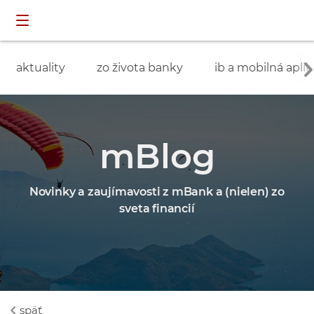
Preskočiť navigáciu a prejsť na obsah
INDIVIDUÁLNI
prihlásenie
ZÁKAZNÍCI
aktuality
zo života banky
ib a mobilná aplik
mBlog
Novinky a zaujímavosti z mBank a (nielen) zo
sveta financií
späť