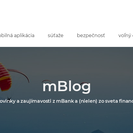
bilná aplikácia
súťaže
bezpečnosť
voľný 
mBlog
ovinky a zaujímavosti z mBank a (nielen) zo sveta financ