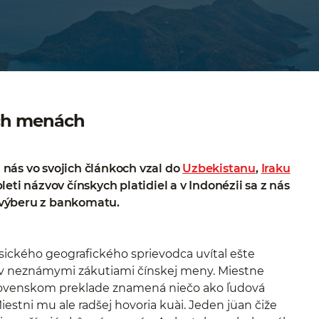
ých menách
ž nás vo svojich článkoch vzal do
Uzbekistanu
,
Iraku
ti názvov čínskych platidiel a v Indonézii sa z nás
 výberu z bankomatu.
sického geografického sprievodca uvítal ešte
ov neznámymi zákutiami čínskej meny. Miestne
v slovenskom preklade znamená niečo ako ľudová
stni mu ale radšej hovoria kuài. Jeden jüan čiže