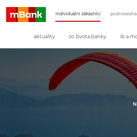
Preskočiť navigáciu a prejsť na obsah
individuálni zákazníci
podnikatelia
mBank
aktuality
zo života banky
ib a mo
N