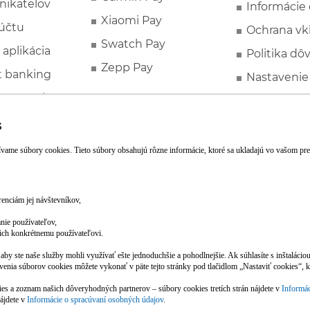
nikateľov
Informácie
Xiaomi Pay
účtu
Ochrana vk
Swatch Pay
 aplikácia
Politika dô
Zepp Pay
t banking
Nastavenie
ne ponuky
Spotrebite
rozhodcovs
FATCA a C
Založte si účet pohodlne z mobilu