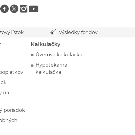
Znajdź nas na facebooku
Znajdź nas na twitterze
Znajdź nas na instagramie
Znajdź nas na youtube
zový lístok
Výsledky fondov
y
Kalkulačky
Úverová kalkulačka
y
Hypotekárna
poplatkov
kalkulačka
tok
 na
ý poriadok
sobných