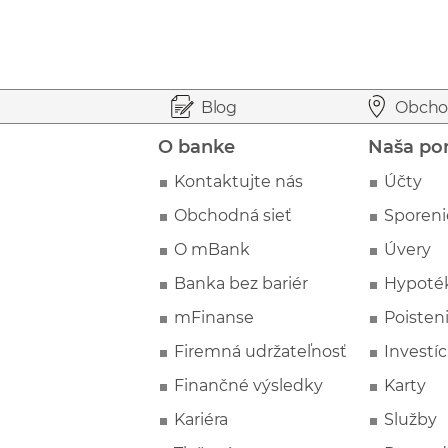
Prejsť na začiatok stránky
Preskočiť na začiatok obsahu
Blog
Obcho
O banke
Naša po
Kontaktujte nás
Účty
Obchodná sieť
Sporeni
O mBank
Úvery
Banka bez bariér
Hypoté
mFinanse
Poisten
Firemná udržateľnosť
Investíc
Finančné výsledky
Karty
Kariéra
Služby