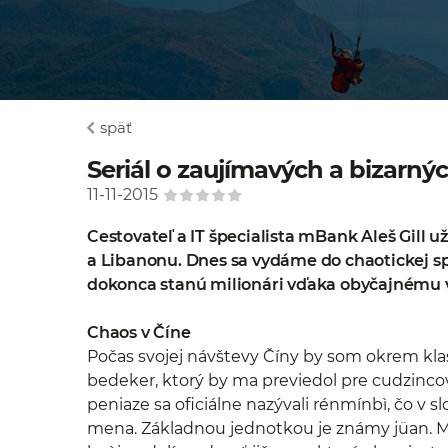
späť
Seriál o zaujímavých a bizarn
11-11-2015
Cestovateľ a IT špecialista mBank Aleš Gill u
a Libanonu. Dnes sa vydáme do chaotickej sple
dokonca stanú milionári vďaka obyčajnému
Chaos v Číne
Počas svojej návštevy Číny by som okrem kla
bedeker, ktorý by ma previedol pre cudzinc
peniaze sa oficiálne nazývali rénmínbì, čo 
mena. Základnou jednotkou je známy jüan. Mie