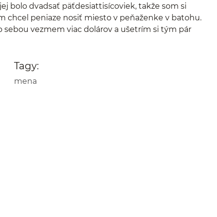
bolo dvadsať päťdesiattisícoviek, takže som si
om chcel peniaze nosiť miesto v peňaženke v batohu.
o sebou vezmem viac dolárov a ušetrím si tým pár
Tagy:
mena