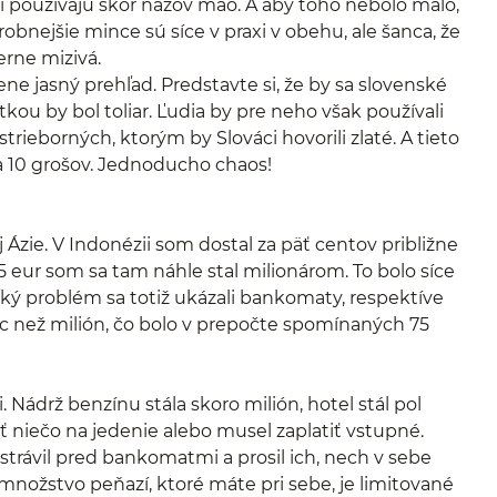
tni používajú skôr názov máo. A aby toho nebolo málo,
robnejšie mince sú síce v praxi v obehu, ale šanca, že
rne mizivá.
ne jasný prehľad. Predstavte si, že by sa slovenské
otkou by bol toliar. Ľudia by pre neho však používali
 strieborných, ktorým by Slováci hovorili zlaté. A tieto
 na 10 grošov. Jednoducho chaos!
Ázie. V Indonézii som dostal za päť centov približne
eur som sa tam náhle stal milionárom. To bolo síce
ľký problém sa totiž ukázali bankomaty, respektíve
iac než milión, čo bolo v prepočte spomínaných 75
. Nádrž benzínu stála skoro milión, hotel stál pol
ť niečo na jedenie alebo musel zaplatiť vstupné.
strávil pred bankomatmi a prosil ich, nech v sebe
množstvo peňazí, ktoré máte pri sebe, je limitované