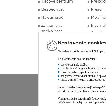
Tlačové centrum
Pre pod
Bezpečnosť
Presun 
Reklamácie
Mobilná
Zákaznícka
Interne
spokojnosť
Špeciál