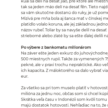
kuài sa delí na desať jiǎo, pre ktoré ale mies
tak sa jeden máo delí na desať fēn. Tieto najd
sa vám skutočne dostanú do ruky, je už pome
Mizivá pre mňa bola aj šanca mať v čínskej me
platidlo volalo koruna, ale jej základnou jedn
názov rubeľ. Toliar by sa navyše delil na desať
strieborné alebo zlaté by sa ešte ďalej delili
Po výbere z bankomatu milionárom
Na záver ešte jeden exkurz do juhovýchodnej 
500 miestnych rupií. Takže za vymenených 75 
pekné, ale v praxi trochu nepraktické. Ako ve
ich kapacita. Z máloktorého sa dalo vybrať v
eur.
Za všetko sa pri tom muselo platiť v hotovosti
milióna za jednu noc, občas som si chcel kúpi
Skrátka veľa času v Indonézii som kvôli tomu 
majú dostatok hotovosti. Nehľadiac na to, že 