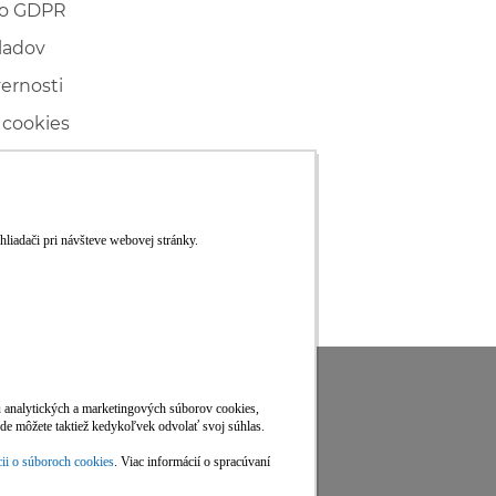
 o GDPR
ladov
vernosti
 cookies
ľské
ké konanie
RS
Viac informácií