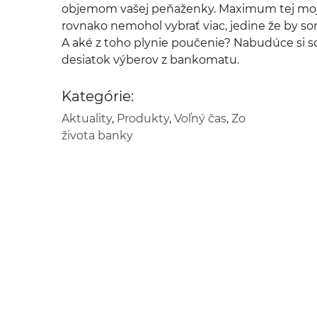
objemom vašej peňaženky. Maximum tej mojej 
rovnako nemohol vybrať viac, jedine že by s
A aké z toho plynie poučenie? Nabudúce si s
desiatok výberov z bankomatu.
Kategórie:
Aktuality
,
Produkty
,
Voľný čas
,
Zo
života banky