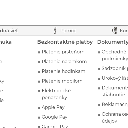
dná sieť
Pomoc
Kur
nuka
Bezkontaktné platby
Dokument
Platenie prsteňom
Obchodné
podmienk
e
Platenie náramkom
Sadzobník 
Platenie hodinkami
Úrokový lís
ky
Platenie mobilom
Dokumenty
ie
Elektronické
stiahnutie
peňaženky
ie
Reklamačn
Apple Pay
Ochrana o
Google Pay
údajov
Garmin Pay