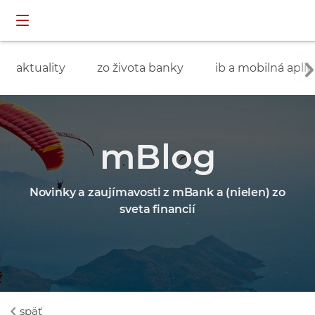
Preskočiť navigáciu a prejsť na obsah
INDIVIDUÁLNI
prihlásenie
ZÁKAZNÍCI
aktuality
zo života banky
ib a mobilná aplik
mBlog
Novinky a zaujímavosti z mBank a (nielen) zo
sveta financií
späť