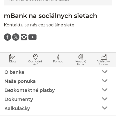
mBank na sociálnych sieťach
Kontaktujte nás cez sociálne siete
Znajdź nas na facebooku
Znajdź nas na twitterze
Znajdź nas na instagramie
Znajdź nas na youtube
Prejsť na začiatok stránky
Preskočiť na začiatok obsahu
Blog
Obchodná
Pomoc
Kurzový
Výsledky
sieť
lístok
fondov
O banke
Naša ponuka
Bezkontaktné platby
Dokumenty
Kalkulačky