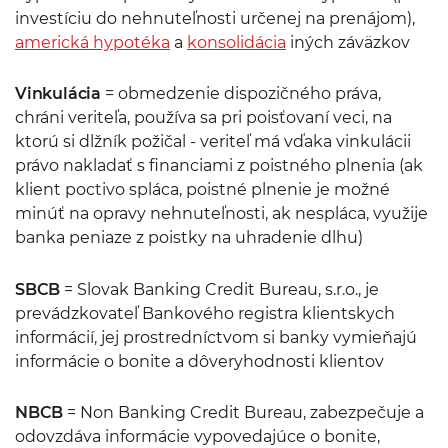
investíciu do nehnuteľnosti určenej na prenájom),
americká hypotéka
a
konsolidácia
iných záväzkov
Vinkulácia
= obmedzenie dispozičného práva,
chráni veriteľa, používa sa pri poisťovaní veci, na
ktorú si dlžník požičal - veriteľ má vďaka vinkulácii
právo nakladať s financiami z poistného plnenia (ak
klient poctivo spláca, poistné plnenie je možné
minúť na opravy nehnuteľnosti, ak nespláca, využije
banka peniaze z poistky na uhradenie dlhu)
SBCB
= Slovak Banking Credit Bureau, s.r.o., je
prevádzkovateľ Bankového registra klientskych
informácií, jej prostredníctvom si banky vymieňajú
informácie o bonite a dôveryhodnosti klientov
NBCB
= Non Banking Credit Bureau, zabezpečuje a
odovzdáva informácie vypovedajúce o bonite,