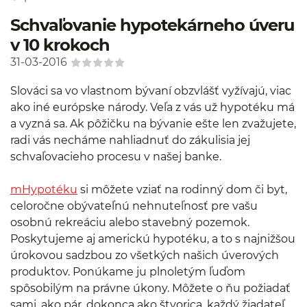
Schvaľovanie hypotekárneho úveru
v 10 krokoch
31-03-2016
Slováci sa vo vlastnom bývaní obzvlášť vyžívajú, viac
ako iné európske národy. Veľa z vás už hypotéku má
a vyzná sa. Ak pôžičku na bývanie ešte len zvažujete,
radi vás necháme nahliadnuť do zákulisia jej
schvaľovacieho procesu v našej banke.
mHypotéku
si môžete vziať na rodinný dom či byt,
celoročne obývateľnú nehnuteľnosť pre vašu
osobnú rekreáciu alebo stavebný pozemok.
Poskytujeme aj americkú hypotéku, a to s najnižšou
úrokovou sadzbou zo všetkých našich úverových
produktov. Ponúkame ju plnoletým ľuďom
spôsobilým na právne úkony. Môžete o ňu požiadať
sami, ako pár, dokonca ako štvorica, každý žiadateľ