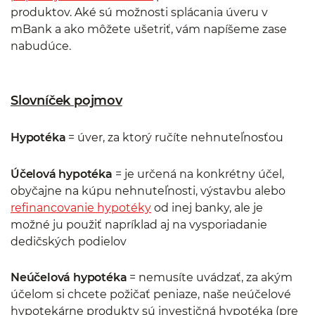
produktov. Aké sú možnosti splácania úveru v
mBank a ako môžete ušetriť, vám napíšeme zase
nabudúce.
Slovníček pojmov
Hypotéka
= úver, za ktorý ručíte nehnuteľnosťou
Účelová hypotéka
= je určená na konkrétny účel,
obyčajne na kúpu nehnuteľnosti, výstavbu alebo
refinancovanie hypotéky
od inej banky, ale je
možné ju použiť napríklad aj na vysporiadanie
dedičských podielov
Neúčelová hypotéka
= nemusíte uvádzať, za akým
účelom si chcete požičať peniaze, naše neúčelové
hypotekárne produkty sú investičná hypotéka (pre