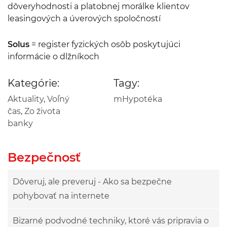
dôveryhodnosti a platobnej morálke klientov
leasingových a úverových spoločností
Solus
= register fyzických osôb poskytujúci
informácie o dlžníkoch
Kategórie:
Tagy:
Aktuality
,
Voľný
mHypotéka
čas
,
Zo života
banky
Bezpečnosť
Dôveruj, ale preveruj - Ako sa bezpečne
pohybovať na internete
Bizarné podvodné techniky, ktoré vás pripravia o