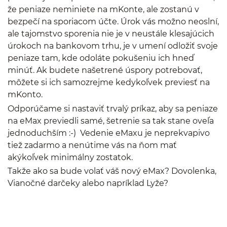
že peniaze neminiete na mKonte, ale zostanú v
bezpečí na sporiacom účte. Úrok vás možno neoslní,
ale tajomstvo sporenia nie je v neustále klesajúcich
úrokoch na bankovom trhu, je v umení odložiť svoje
peniaze tam, kde odoláte pokušeniu ich hneď
minúť. Ak budete našetrené úspory potrebovať,
môžete si ich samozrejme kedykoľvek previesť na
mKonto.
Odporúčame si nastaviť trvalý príkaz, aby sa peniaze
na eMax previedli samé, šetrenie sa tak stane oveľa
jednoduchším :-) Vedenie eMaxu je neprekvapivo
tiež zadarmo a nenútime vás na ňom mať
akýkoľvek minimálny zostatok.
Takže ako sa bude volať váš nový eMax? Dovolenka,
Vianočné darčeky alebo napríklad Lyže?