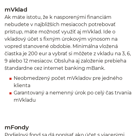
mVklad
Ak máte istotu, že k nasporenými financiám
nebudete v najbližších mesiacoch potrebovať
prístup, máte možnosť využiť aj mVklad. Ide o
vkladový účet s fixným úrokovým výnosom na
vopred stanovené obdobie. Minimálna vložená
čiastka je 200 eur a vybrať si môžete z vkladu na 3, 6,
9 alebo 12 mesiacov. Obsluha aj založenie prebieha
štandardne cez internet banking mBank.
Neobmedzený počet mVkladov pre jedného
klienta
Garantovaný a nemenný úrok po celý čas trvania
mVkladu
mFondy
Podielový fond sa dá popísať ako účet s viacerými