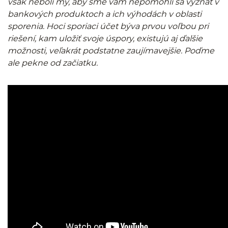
však neboli my, aby sme vám nepomohli sa vyznať v
bankových produktoch a ich výhodách v oblasti
sporenia. Hoci sporiaci účet býva prvou voľbou pri
riešení, kam uložiť svoje úspory, existujú aj ďalšie
možnosti, veľakrát podstatne zaujímavejšie. Poďme
ale pekne od začiatku.