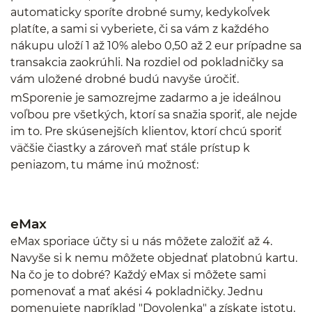
automaticky sporíte drobné sumy, kedykoľvek
platíte, a sami si vyberiete, či sa vám z každého
nákupu uloží 1 až 10% alebo 0,50 až 2 eur prípadne sa
transakcia zaokrúhli. Na rozdiel od pokladničky sa
vám uložené drobné budú navyše úročiť.
mSporenie je samozrejme zadarmo a je ideálnou
voľbou pre všetkých, ktorí sa snažia sporiť, ale nejde
im to. Pre skúsenejších klientov, ktorí chcú sporiť
väčšie čiastky a zároveň mať stále prístup k
peniazom, tu máme inú možnosť:
eMax
eMax sporiace účty si u nás môžete založiť až 4.
Navyše si k nemu môžete objednať platobnú kartu.
Na čo je to dobré? Každý eMax si môžete sami
pomenovať a mať akési 4 pokladničky. Jednu
pomenujete napríklad "Dovolenka" a získate istotu,