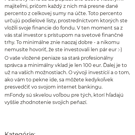
majiteľmi, pričom každý z nich má presne dané
percento z celkovej sumy na účte. Toto percento
určujú podielové listy, prostredníctvom ktorých ste
vložili svoje financie do fondu. V ten moment sa z
vás stal investor s prístupom na svetové finančné
trhy. To minimálne znie naozaj dobre - a nikomu
nemusíte hovoriť, že ste investovali len pár eur :-)
O vaše vložené peniaze sa stará profesionálny
správca a minimálny vklad je len 100 eur. Ďalej je to
už na vašich možnostiach. O vývoji investícií a o tom,
ako vám to pekne ide, sa môžete kedykoľvek
presvedčiť vo svojom internet bankingu.
mFondy sú skvelou voľbou pre tých, ktorí hľadajú
vyššie zhodnotenie svojich peňazí.
Kategórie: