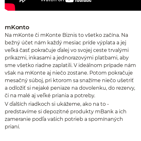
mKonto
Na mKonte či mKonte Biznis to všetko začína. Na
bežný účet nám každý mesiac príde výplata a jej
veľká časť pokračuje ďalej vo svojej ceste trvalými
príkazmi, inkasami a jednorazovými platbami, aby
sme všetko riadne zaplatili. V ideálnom prípade nám
však na mKonte aj niečo zostane. Potom pokračuje
mesačný súboj, pri ktorom sa snažíme niečo ušetriť
a odložiť si nejaké peniaze na dovolenku, do rezervy,
či na malé aj veľké priania a potreby.
V ďalších riadkoch si ukážeme, ako na to -
predstavíme si depozitné produkty mBank a ich
zameranie podľa vašich potrieb a spomínaných
prianí.