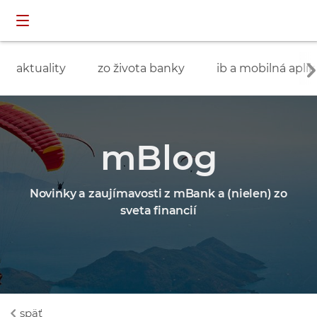
Preskočiť navigáciu a prejsť na obsah
INDIVIDUÁLNI
prihlásenie
ZÁKAZNÍCI
aktuality
zo života banky
ib a mobilná aplik
mBlog
Novinky a zaujímavosti z mBank a (nielen) zo
sveta financií
späť