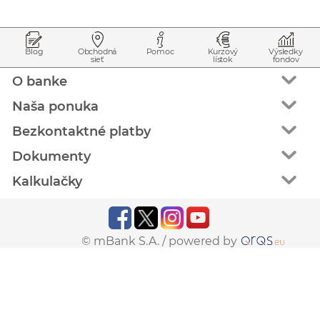
Prejsť na začiatok stránky
Preskočiť na začiatok obsahu
Blog
Obchodná
Pomoc
Kurzový
Výsledky
sieť
lístok
fondov
O banke
Naša ponuka
Bezkontaktné platby
Dokumenty
Kalkulačky
© mBank S.A. /
powered by