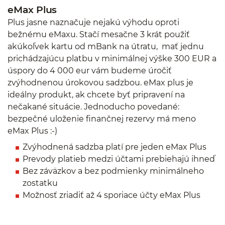
eMax Plus
Plus jasne naznačuje nejakú výhodu oproti
bežnému eMaxu. Stačí mesačne 3 krát použiť
akúkoľvek kartu od mBank na útratu, mať jednu
prichádzajúcu platbu v minimálnej výške 300 EUR a
úspory do 4 000 eur vám budeme úročiť
zvýhodnenou úrokovou sadzbou. eMax plus je
ideálny produkt, ak chcete byť pripravení na
nečakané situácie. Jednoducho povedané:
bezpečné uloženie finančnej rezervy má meno
eMax Plus :-)
Zvýhodnená sadzba platí pre jeden eMax Plus
Prevody platieb medzi účtami prebiehajú ihneď
Bez záväzkov a bez podmienky minimálneho
zostatku
Možnosť zriadiť až 4 sporiace účty eMax Plus