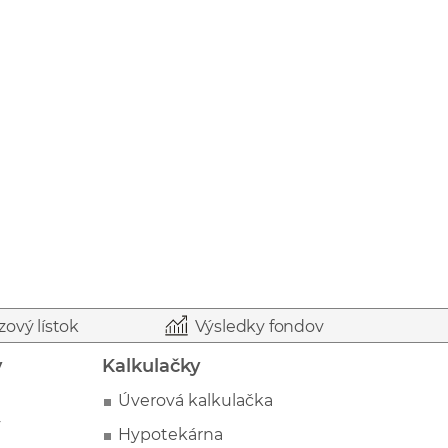
zový lístok
Výsledky fondov
y
Kalkulačky
Úverová kalkulačka
y
Hypotekárna