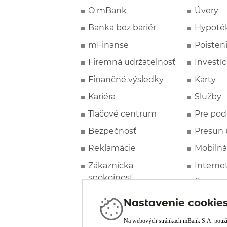
O mBank
Úvery
Banka bez bariér
Hypoté
mFinanse
Poisten
Firemná udržateľnosť
Investíc
Finančné výsledky
Karty
Kariéra
Služby
Tlačové centrum
Pre pod
Bezpečnosť
Presun 
Reklamácie
Mobilná
Zákaznícka
Interne
spokojnosť
Špeciál