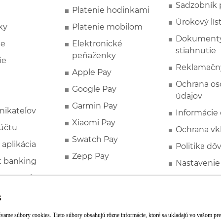
Sadzobník 
Platenie hodinkami
Úrokový lís
ky
Platenie mobilom
Dokumenty
ie
Elektronické
stiahnutie
peňaženky
ie
Reklamačn
Apple Pay
Ochrana o
Google Pay
údajov
Garmin Pay
nikateľov
Informácie
Xiaomi Pay
účtu
Ochrana vk
Swatch Pay
 aplikácia
Politika dô
Zepp Pay
t banking
Nastavenie
ne ponuky
Spotrebite
rozhodcovs
FATCA a C