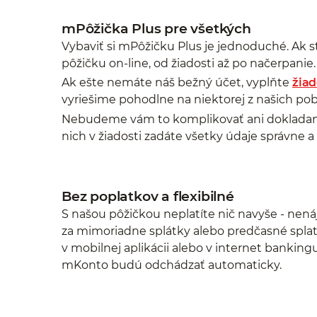
mPôžička Plus pre všetkých
Vybaviť si mPôžičku Plus je jednoduché. Ak st
pôžičku on-line, od žiadosti až po načerpanie.
Ak ešte nemáte náš bežný účet, vyplňte
žiad
vyriešime pohodlne na niektorej z našich pob
Nebudeme vám to komplikovať ani dokladan
nich v žiadosti zadáte všetky údaje správne a
Bez poplatkov a flexibilné
S našou pôžičkou neplatíte nič navyše - nená
za mimoriadne splátky alebo predčasné splat
v mobilnej aplikácii alebo v internet banking
mKonto budú odchádzať automaticky.