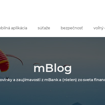
bilná aplikácia
súťaže
bezpečnosť
voľný 
mBlog
ovinky a zaujímavosti z mBank a (nielen) zo sveta financ