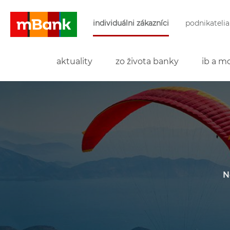
Preskočiť navigáciu a prejsť na obsah
individuálni zákazníci
podnikatelia
mBank
aktuality
zo života banky
ib a mo
N