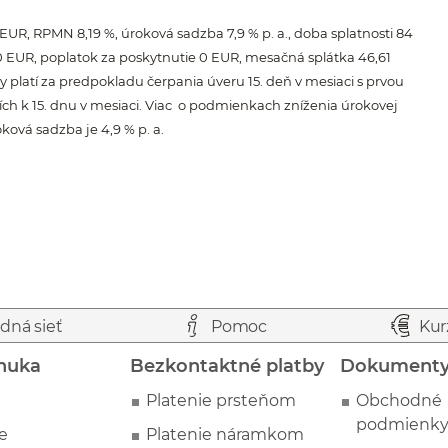
EUR, RPMN 8,19 %, úroková sadzba 7,9 % p. a., doba splatnosti 84
0 EUR, poplatok za poskytnutie 0 EUR, mesačná splátka 46,61
y platí za predpokladu čerpania úveru 15. deň v mesiaci s prvou
ích k 15. dnu v mesiaci. Viac o podmienkach zníženia úrokovej
ová sadzba je 4,9 % p. a.
dná sieť
Pomoc
Kur
nuka
Bezkontaktné platby
Dokument
Platenie prsteňom
Obchodné
podmienk
e
Platenie náramkom