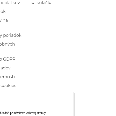
poplatkov
kalkulačka
tok
 na
ý poriadok
sobných
 o GDPR
ladov
vernosti
 cookies
ľské
ké konanie
RS