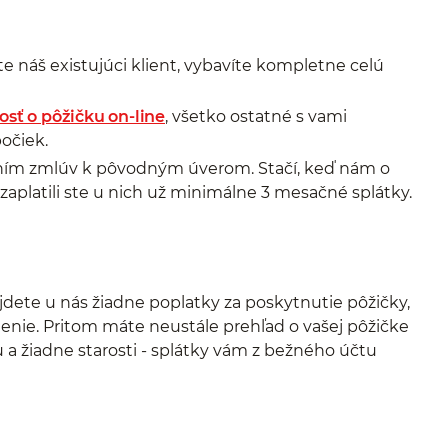
e náš existujúci klient, vybavíte kompletne celú
osť o pôžičku on-line
, všetko ostatné s vami
očiek.
ím zmlúv k pôvodným úverom. Stačí, keď nám o
 zaplatili ste u nich už minimálne 3 mesačné splátky.
jdete u nás žiadne poplatky za poskytnutie pôžičky,
enie. Pritom máte neustále prehľad o vašej pôžičke
u a žiadne starosti - splátky vám z bežného účtu