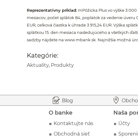
Reprezentatívny príklad:
mPôžicka Plus vo výške 3 000 
mesiacov, počet splátok 84, poplatok za vedenie úveru 
EUR, celková čiastka k úhrade 3 915,24 EUR. Výška splátk
splátkou 15. den mesiaca nasledujúceho a všetkých ďalš
sadzby nájdete na www.mbank.sk. Najnižšia možná úrok
Kategórie:
Aktuality
,
Produkty
Prejsť na začiatok stránky
Preskočiť na začiatok obsahu
Blog
Obcho
O banke
Naša po
Kontaktujte nás
Účty
Obchodná sieť
Sporeni