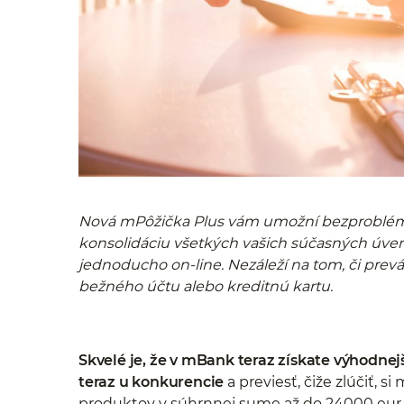
Nová mPôžička Plus vám umožní bezproblémov
konsolidáciu všetkých vašich súčasných úver
jednoducho on-line. Nezáleží na tom, či prev
bežného účtu alebo kreditnú kartu.
Skvelé je, že v mBank teraz získate výhodnej
teraz u konkurencie
a previesť, čiže zlúčiť, s
produktov v súhrnnej sume až do 24000 eur.