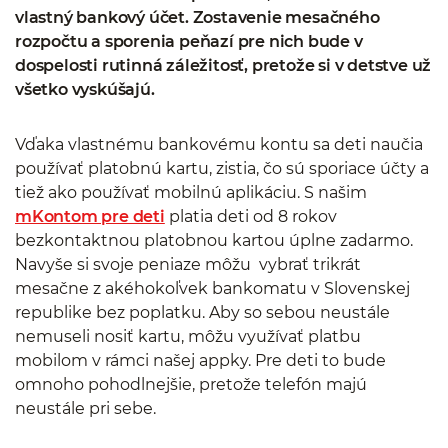
vlastný bankový účet. Zostavenie mesačného
rozpočtu a sporenia peňazí pre nich bude v
dospelosti rutinná záležitosť, pretože si v detstve už
všetko vyskúšajú.
Vďaka vlastnému bankovému kontu sa deti naučia
používať platobnú kartu, zistia, čo sú sporiace účty a
tiež ako používať mobilnú aplikáciu. S našim
mKontom pre deti
platia deti od 8 rokov
bezkontaktnou platobnou kartou úplne zadarmo.
Navyše si svoje peniaze môžu vybrať trikrát
mesačne z akéhokoľvek bankomatu v Slovenskej
republike bez poplatku. Aby so sebou neustále
nemuseli nosiť kartu, môžu využívať platbu
mobilom v rámci našej appky. Pre deti to bude
omnoho pohodlnejšie, pretože telefón majú
neustále pri sebe.