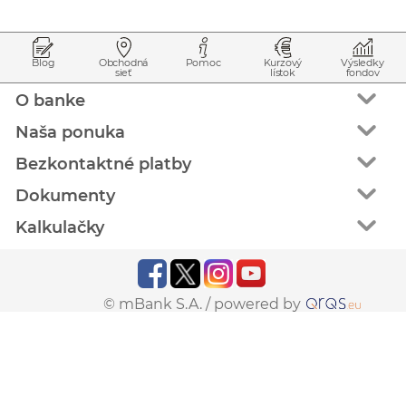
Prejsť na začiatok stránky
Preskočiť na začiatok obsahu
Blog
Obchodná
Pomoc
Kurzový
Výsledky
sieť
lístok
fondov
O banke
Naša ponuka
Bezkontaktné platby
Dokumenty
Kalkulačky
© mBank S.A. /
powered by