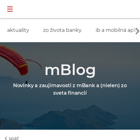
Preskočiť navigáciu a prejsť na obsah
INDIVIDUÁLNI
prihlásenie
ZÁKAZNÍCI
aktuality
zo života banky
ib a mobilná aplik
mBlog
Novinky a zaujímavosti z mBank a (nielen) zo
sveta financií
späť