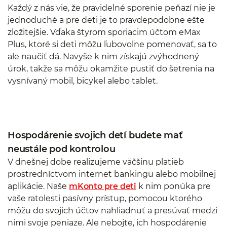
Každý z nás vie, že pravidelné sporenie peňazí nie je
jednoduché a pre deti je to pravdepodobne ešte
zložitejšie. Vďaka štyrom sporiacim účtom eMax
Plus, ktoré si deti môžu ľubovoľne pomenovať, sa to
ale naučiť dá. Navyše k nim získajú zvýhodnený
úrok, takže sa môžu okamžite pustiť do šetrenia na
vysnívaný mobil, bicykel alebo tablet.
Hospodárenie svojich detí budete mať
neustále pod kontrolou
V dnešnej dobe realizujeme väčšinu platieb
prostredníctvom internet bankingu alebo mobilnej
aplikácie. Naše
mKonto pre deti
k nim ponúka pre
vaše ratolesti pasívny prístup, pomocou ktorého
môžu do svojich účtov nahliadnuť a presúvať medzi
nimi svoje peniaze. Ale nebojte, ich hospodárenie