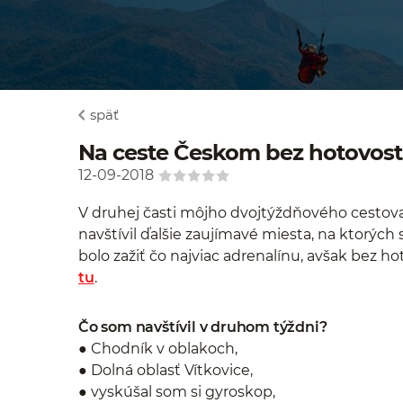
späť
Na ceste Českom bez hotovosti,
12-09-2018
V druhej časti môjho dvojtýždňového cesto
navštívil ďalšie zaujímavé miesta, na ktorých
bolo zažiť čo najviac adrenalínu, avšak bez ho
tu
.
Čo som navštívil v druhom týždni?
● Chodník v oblakoch,
● Dolná oblasť Vítkovice,
● vyskúšal som si gyroskop,