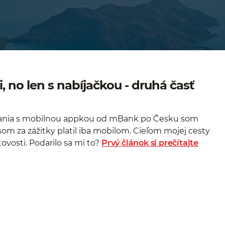
 no len s nabíjačkou - druhá časť
vania s mobilnou appkou od mBank po Česku som
 som za zážitky platil iba mobilom. Cieľom mojej cesty
tovosti. Podarilo sa mi to?
Prvý článok si prečítajte