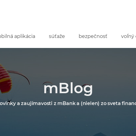
bilná aplikácia
súťaže
bezpečnosť
voľný 
mBlog
ovinky a zaujímavosti z mBank a (nielen) zo sveta financ