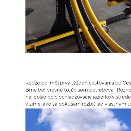
Keďže bol môj prvý týždeň cestovania po Čes
Brne bol presne to, čo som potreboval. Rôzn
najlepšie bolo ochladzovacie jazierko v stred
v zime, ako sa pokúšam rozbiť ľad vlastným t