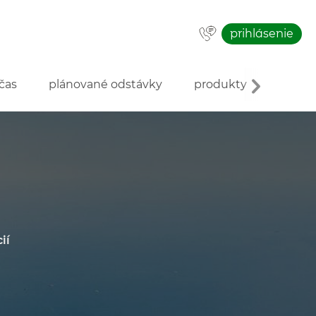
prihlásenie
čas
plánované odstávky
produkty
o inve
ií