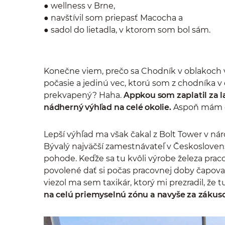
● wellness v Brne,
● navštívil som priepasť Macocha a
● sadol do lietadla, v ktorom som bol sám.
Konečne viem, prečo sa Chodník v oblakoch v
počasie a jedinú vec, ktorú som z chodníka v 
prekvapený? Haha.
Appkou som zaplatil za l
nádherný výhľad na celé okolie.
Aspoň mám d
Lepší výhľad ma však čakal z Bolt Tower v ná
Bývalý najväčší zamestnávateľ v Českosloven
pohode. Keďže sa tu kvôli výrobe železa praco
povolené dať si počas pracovnej doby čapovan
viezol ma sem taxikár, ktorý mi prezradil, že t
na celú priemyselnú zónu a navyše za zákuso