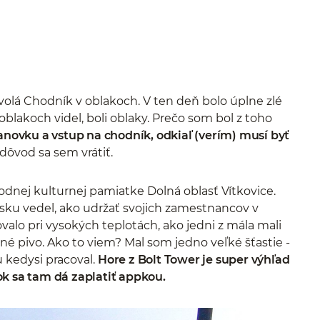
olá Chodník v oblakoch. V ten deň bolo úplne zlé
oblakoch videl, boli oblaky. Prečo som bol z toho
anovku a vstup na chodník, odkiaľ (verím) musí byť
ôvod sa sem vrátiť.
rodnej kulturnej pamiatke Dolná oblasť Vítkovice.
sku vedel, ako udržať svojich zamestnancov v
valo pri vysokých teplotách, ako jedni z mála mali
é pivo. Ako to viem? Mal som jedno veľké šťastie -
u kedysi pracoval.
Hore z Bolt Tower je super výhľad
k sa tam dá zaplatiť appkou.